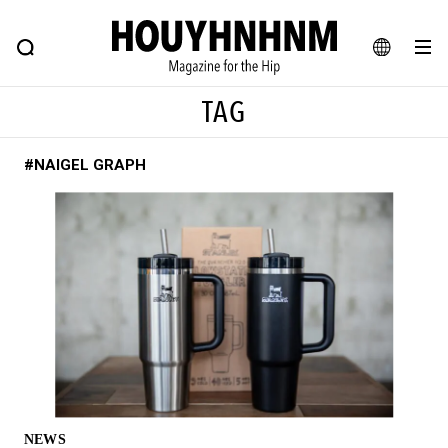
NEWS
FEATURE
BLOG
SNAP
Commune H
ヒップなファッション、カルチャー、ライフスタイルWEBマガジン
JA
TAG
EN
#NAIGEL GRAPH
#注目のタグ
#SHOPPING ADDICT
#憧れの逸品
#ESSENTIAL DESIGNS
#古着サミット
#NEW VINTAGE
#マイナーグッド図鑑
#路地裏てぃーん。
#MONTHLY JOURNAL
#GH 銘品の所以
#フイナムのYouTube
#Commune H
#FOCUS IT
#AH.H
#ととけん
#FASHION
#MUSIC
#MOVIE
NEWS