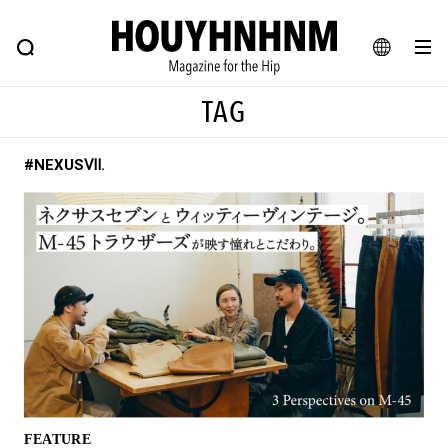
NEWS
FEATURE
BLOG
SNAP
Commune H
ヒップなファッション、カルチャー、ライフスタイルWEBマガジン
JA
TAG
EN
#NEXUSⅦ.
#注目のタグ
#SHOPPING ADDICT
#憧れの逸品
#ESSENTIAL DESIGNS
#古着サミット
#NEW VINTAGE
#マイナーグッド図鑑
#路地裏てぃーん。
#MONTHLY JOURNAL
#GH 銘品の所以
#フイナムのYouTube
#Commune H
#FOCUS IT
#AH.H
#ととけん
#FASHION
#MUSIC
#MOVIE
FEATURE