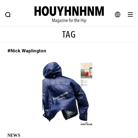
NEWS
FEATURE
BLOG
SNAP
Commune H
ヒップなファッション、カルチャー、ライフスタイルWEBマガジン
JA
TAG
EN
#Nick Waplington
#注目のタグ
#SHOPPING ADDICT
#憧れの逸品
#ESSENTIAL DESIGNS
#古着サミット
#NEW VINTAGE
#マイナーグッド図鑑
#路地裏てぃーん。
#MONTHLY JOURNAL
#GH 銘品の所以
#フイナムのYouTube
#Commune H
#FOCUS IT
#AH.H
#ととけん
#FASHION
#MUSIC
#MOVIE
NEWS