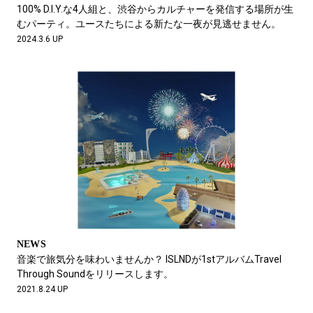
#LIFESTYLE
#SNEAKER
#OUTDOOR
100% D.I.Y.な4人組と、渋谷からカルチャーを発信する場所が生
#SPORTS
#HANDSOME HANDBOOK
むパーティ。ユースたちによる新たな一夜が見逃せません。
2024.3.6 UP
NEWS
音楽で旅気分を味わいませんか？ ISLNDが1stアルバムTravel
Through Soundをリリースします。
2021.8.24 UP