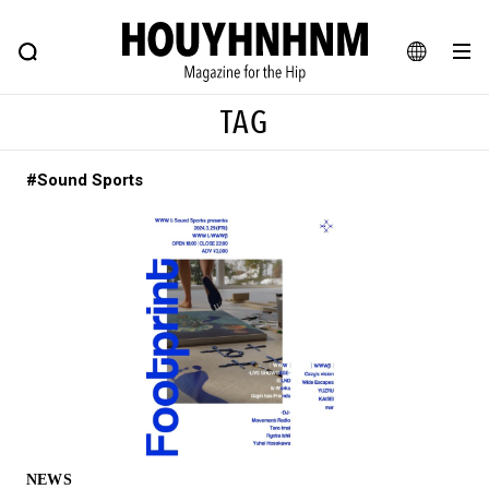
NEWS
FEATURE
BLOG
SNAP
Commune H
ヒップなファッション、カルチャー、ライフスタイルWEBマガジン
JA
TAG
EN
#Sound Sports
#注目のタグ
#SHOPPING ADDICT
#憧れの逸品
#ESSENTIAL DESIGNS
#古着サミット
#NEW VINTAGE
#マイナーグッド図鑑
#路地裏てぃーん。
#MONTHLY JOURNAL
#GH 銘品の所以
#フイナムのYouTube
#Commune H
#FOCUS IT
#AH.H
#ととけん
#FASHION
#MUSIC
#MOVIE
NEWS