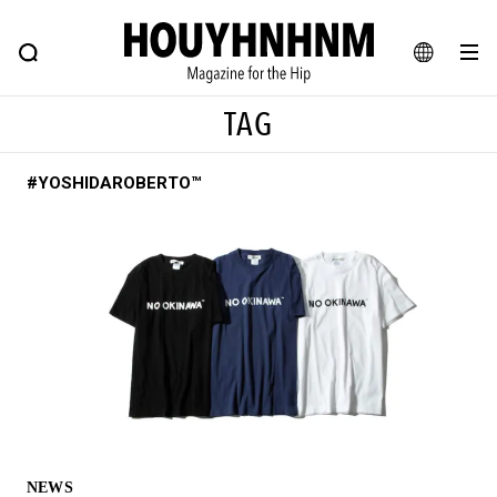
NEWS
FEATURE
BLOG
SNAP
Commune H
ヒップなファッション、カルチャー、ライフスタイルWEBマガジン
JA
TAG
EN
#YOSHIDAROBERTO™
#注目のタグ
#SHOPPING ADDICT
#憧れの逸品
#ESSENTIAL DESIGNS
#古着サミット
#NEW VINTAGE
#マイナーグッド図鑑
#路地裏てぃーん。
#MONTHLY JOURNAL
#GH 銘品の所以
#フイナムのYouTube
#Commune H
#FOCUS IT
#AH.H
#ととけん
#FASHION
#MUSIC
#MOVIE
NEWS