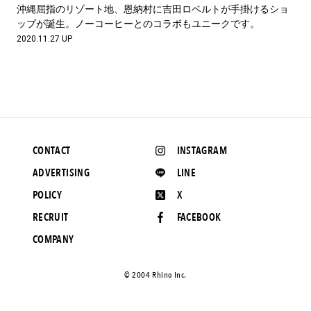
#LIFESTYLE
#SNEAKER
#OUTDOOR
沖縄屈指のリゾート地、恩納村に吉田ロベルトが手掛けるショ
#SPORTS
#HANDSOME HANDBOOK
ップが誕生。ノーコーヒーとのコラボもユニークです。
2020.11.27 UP
CONTACT
INSTAGRAM
ADVERTISING
LINE
POLICY
X
RECRUIT
FACEBOOK
COMPANY
©️ 2004 Rhino Inc.