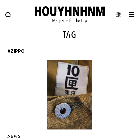
NEWS
FEATURE
BLOG
SNAP
Commune H
ヒップなファッション、カルチャー、ライフスタイルWEBマガジン
JA
TAG
EN
#ZIPPO
#注目のタグ
#SHOPPING ADDICT
#憧れの逸品
#ESSENTIAL DESIGNS
#古着サミット
#NEW VINTAGE
#マイナーグッド図鑑
#路地裏てぃーん。
#MONTHLY JOURNAL
#GH 銘品の所以
#フイナムのYouTube
#Commune H
#FOCUS IT
#AH.H
#ととけん
#FASHION
#MUSIC
#MOVIE
NEWS