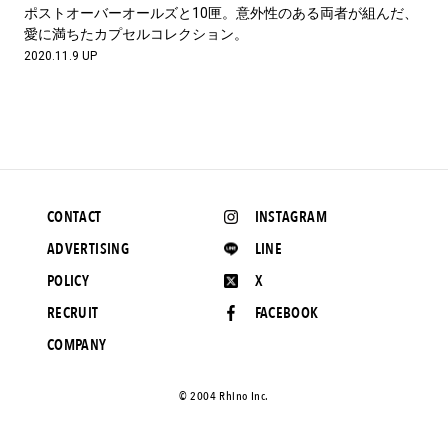
#LIFESTYLE
#SNEAKER
#OUTDOOR
ポストオーバーオールズと10匣。意外性のある両者が組んだ、
#SPORTS
#HANDSOME HANDBOOK
愛に満ちたカプセルコレクション。
2020.11.9 UP
CONTACT
INSTAGRAM
ADVERTISING
LINE
POLICY
X
RECRUIT
FACEBOOK
COMPANY
©️ 2004 Rhino Inc.