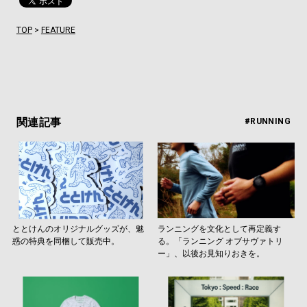
TOP
>
FEATURE
関連記事
#RUNNING
ととけんのオリジナルグッズが、魅
ランニングを文化として再定義す
惑の特典を同梱して販売中。
る。「ランニング オブサヴァトリ
ー」、以後お見知りおきを。