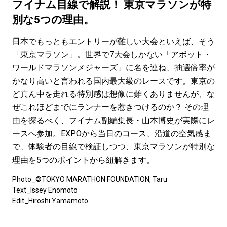
#LIFESTYLE
#SNEAKER
#OUTDOOR
フイナム目線で解説！ 東京マラソンが特
#SPORTS
#HANDSOME HANDBOOK
別な5つの理由。
日本でもっともエントリーが難しい大会といえば、そう
「東京マラソン」。世界で7大会しかない「アボット・
ワールドマラソンメジャーズ」に名を連ね、抽選倍率が
かなり高いと言われる国内最大級のレースです。東京の
ど真ん中を走れる特別感は想像に難くありませんが、な
ぜこれほどまでにランナーを惹きつけるのか？ その理
由を探るべく、フイナム副編集長・山本博史が実際にレ
ースへ参加。EXPOから当日のコース、沿道の空気感ま
で、体験者の目線で検証しつつ、東京マラソンが特別な
理由を5つのポイントから紐解きます。
Photo_©TOKYO MARATHON FOUNDATION, Taru
Text_Issey Enomoto
Edit_
Hiroshi Yamamoto