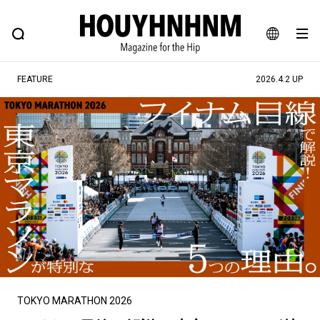
NEWS
FEATURE
BLOG
SNAP
Commune H
ヒップなファッション、カルチャー、ライフスタイルWEBマガジン
JA
FEATURE
2026.4.2 UP
EN
#注目のタグ
#SHOPPING ADDICT
#憧れの逸品
#ESSENTIAL DESIGNS
#古着サミット
#NEW VINTAGE
#マイナーグッド図鑑
#路地裏てぃーん。
#MONTHLY JOURNAL
#GH 銘品の所以
#フイナムのYouTube
#Commune H
#FOCUS IT
#AH.H
#ととけん
#FASHION
#MUSIC
#MOVIE
TOKYO MARATHON 2026