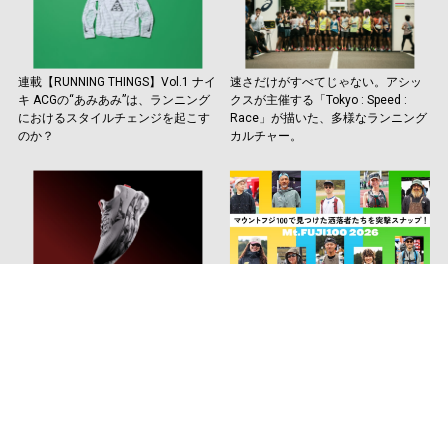
連載【RUNNING THINGS】Vol.1 ナイ
速さだけがすべてじゃない。アシッ
キ ACGの“あみあみ”は、ランニング
クスが主催する「Tokyo : Speed :
におけるスタイルチェンジを起こす
Race」が描いた、多様なランニング
のか？
カルチャー。
記念すべき30代目。ミズノ「ウエー
マウントフジ100で見つけた洒落者
ブライダー」シリーズの最新作が登
たちを突撃スナップ！
場です。
もっと見る