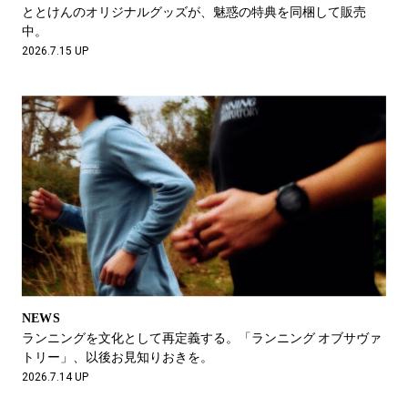
#LIFESTYLE
#SNEAKER
#OUTDOOR
ととけんのオリジナルグッズが、魅惑の特典を同梱して販売
#SPORTS
#HANDSOME HANDBOOK
中。
2026.7.15 UP
NEWS
ランニングを文化として再定義する。「ランニング オブサヴァ
トリー」、以後お見知りおきを。
2026.7.14 UP