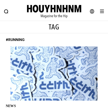
NEWS
FEATURE
BLOG
SNAP
Commune H
ヒップなファッション、カルチャー、ライフスタイルWEBマガジン
JA
TAG
EN
#RUNNING
#注目のタグ
#SHOPPING ADDICT
#憧れの逸品
#ESSENTIAL DESIGNS
#古着サミット
#NEW VINTAGE
#マイナーグッド図鑑
#路地裏てぃーん。
#MONTHLY JOURNAL
#GH 銘品の所以
#フイナムのYouTube
#Commune H
#FOCUS IT
#AH.H
#ととけん
#FASHION
#MUSIC
#MOVIE
NEWS