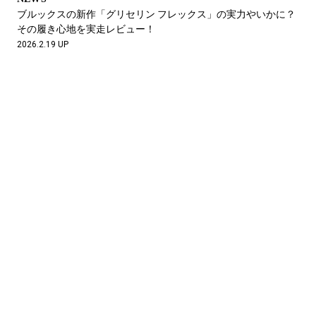
ブルックスの新作「グリセリン フレックス」の実力やいかに？
その履き心地を実走レビュー！
2026.2.19 UP
NEWS
ブルックスがポップアップイベント『BROOKS TOKYO 2026』
を開催。魅惑のノベルティもあるよ。
2026.2.9 UP