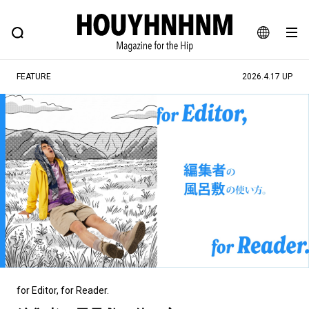
NEWS
FEATURE
BLOG
SNAP
Commune H
ヒップなファッション、カルチャー、ライフスタイルWEBマガジン
JA
FEATURE
2026.4.17 UP
EN
#注目のタグ
#SHOPPING ADDICT
#憧れの逸品
#ESSENTIAL DESIGNS
#古着サミット
#NEW VINTAGE
#マイナーグッド図鑑
#路地裏てぃーん。
#MONTHLY JOURNAL
#GH 銘品の所以
#フイナムのYouTube
#Commune H
#FOCUS IT
#AH.H
#ととけん
#FASHION
#MUSIC
#MOVIE
for Editor, for Reader.