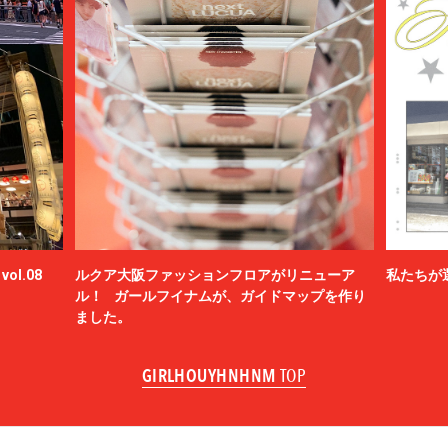
ol.08
ルクア大阪ファッションフロアがリニューア
私たちが
ル！ ガールフイナムが、ガイドマップを作り
ました。
GIRLHOUYHNHNM
TOP