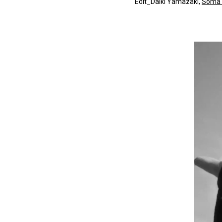
Edit_Daiki Yamazaki,
Soma 