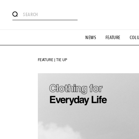
#注目のタグ
NEWS
FEATURE
COL
#SHOPPING ADDICT
#憧れの逸品
#ESSENTIAL DESIG
#GH 銘品の所以
#フイナムのYouTube
#Commune H
#SPORTS
#HANDSOME HANDBOOK
FEATURE | TIE UP