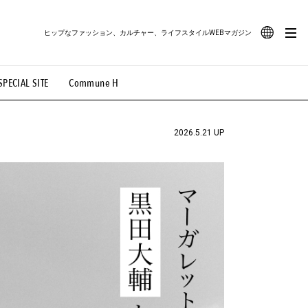
ヒップなファッション、カルチャー、ライフスタイルWEBマガジン
JA
SPECIAL SITE
Commune H
#路地裏てぃーん。
#MONTHLY JOURNAL
EN
OVIE
#LIFESTYLE
#SNEAKER
#OUTDOOR
2026.5.21 UP