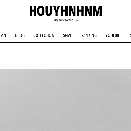
UMN
BLOG
COLLECTION
SNAP
RANKING
YOUTUBE
NS
#古着サミット
#NEW VINTAGE
#マイナーグッド図鑑
#FOCUS IT
#AH.H
#ととけん
#FASHION
#MUSIC
#M