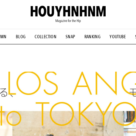
UMN
BLOG
COLLECTION
SNAP
RANKING
YOUTUBE
NS
#古着サミット
#NEW VINTAGE
#マイナーグッド図鑑
#FOCUS IT
#AH.H
#ととけん
#FASHION
#MUSIC
#M