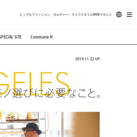
ヒップなファッション、カルチャー、ライフスタイルWEBマガジン
JA
SPECIAL SITE
Commune H
#路地裏てぃーん。
#MONTHLY JOURNAL
EN
OVIE
#LIFESTYLE
#SNEAKER
#OUTDOOR
2019.11.22 UP