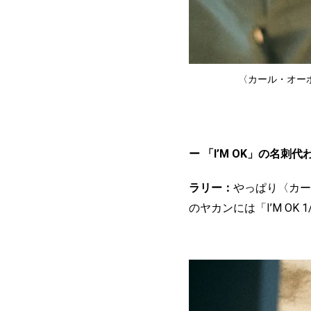
〈カール・オーボ
ー 「I’M OK」の名
ラリー：
やっぱり〈カー
のヤカンには「I’M O