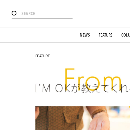
#注目のタグ
NEWS
FEATURE
COL
#SHOPPING ADDICT
#憧れの逸品
#ESSENTIAL DESIG
#GH 銘品の所以
#フイナムのYouTube
#Commune H
#SPORTS
#HANDSOME HANDBOOK
FEATURE