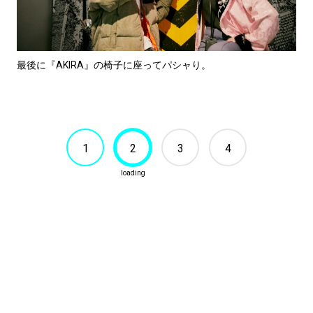
最後に『AKIRA』の椅子に座ってパシャり。
1
2
3
4