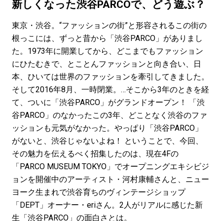
#LIFESTYLE
#SNEAKER
#OUTDOOR
新しくなった渋谷PARCOで、どう遊ぶ？
#SPORTS
#HANDSOME HANDBOOK
東京・渋谷。“ファッションの街”と形容されるこの街の
根っこには、ずっと昔から「渋谷PARCO」がありまし
た。1973年に開業してから、どこまでもファッション
にひたむきで、とことんファッションと向き合い、日
本、ひいては世界のファッションを牽引してきました。
そして2016年8月、一時閉業。…そこから3年のときを経
て、ついに「渋谷PARCO」がグランドオープン！ 「渋
谷PARCO」のなかったこの3年、どことなく渋谷のファ
ッションも元気がなかった。やっぱり「渋谷PARCO」
がないと、渋谷じゃないよね！ ということで、今回、
その魅力を伝えるべく招集したのは、現在4Fの
「PARCO MUSEUM TOKYO」でオープニングエキシビジ
ョンを開催中のアーティスト・河村康輔さんと、ニュー
ヨーク生まれで渋谷育ちのヴィンテージショップ
「DEPT」オーナー・eriさん。2人がリアルに感じた新
生「渋谷PARCO」の面白さとは。