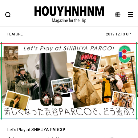
NEWS
FEATURE
BLOG
SNAP
Commune H
ヒップなファッション、カルチャー、ライフスタイルWEBマガジン
JA
FEATURE
2019.12.13 UP
EN
#注目のタグ
#SHOPPING ADDICT
#憧れの逸品
#ESSENTIAL DESIGNS
#古着サミット
#NEW VINTAGE
#マイナーグッド図鑑
#路地裏てぃーん。
#MONTHLY JOURNAL
#GH 銘品の所以
#フイナムのYouTube
#Commune H
#FOCUS IT
#AH.H
#ととけん
#FASHION
#MUSIC
#MOVIE
Let’s Play at SHIBUYA PARCO!