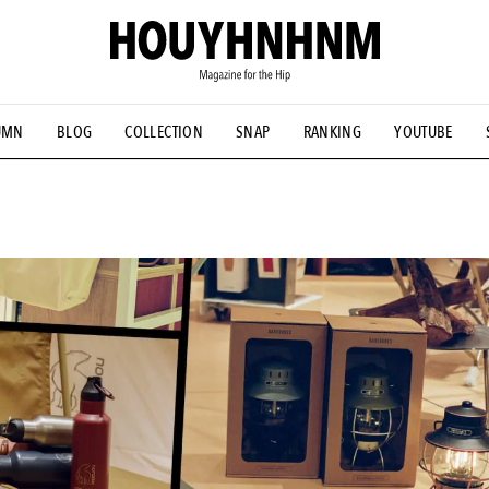
UMN
BLOG
COLLECTION
SNAP
RANKING
YOUTUBE
NS
#古着サミット
#NEW VINTAGE
#マイナーグッド図鑑
#FOCUS IT
#AH.H
#ととけん
#FASHION
#MUSIC
#M