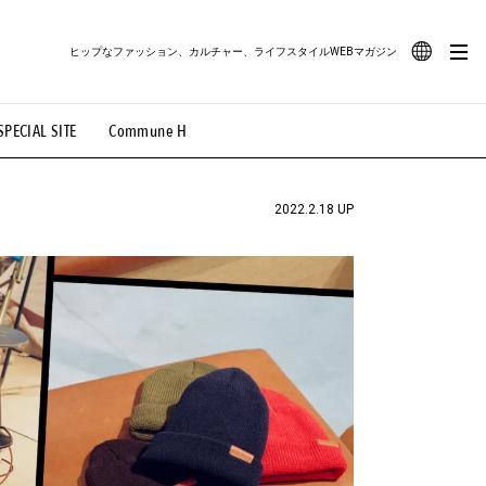
ヒップなファッション、カルチャー、ライフスタイルWEBマガジン
JA
SPECIAL SITE
Commune H
#路地裏てぃーん。
#MONTHLY JOURNAL
EN
OVIE
#LIFESTYLE
#SNEAKER
#OUTDOOR
2022.2.18 UP