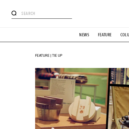
#注目のタグ
NEWS
FEATURE
COL
#SHOPPING ADDICT
#憧れの逸品
#ESSENTIAL DESIG
#GH 銘品の所以
#フイナムのYouTube
#Commune H
#SPORTS
#HANDSOME HANDBOOK
FEATURE | TIE UP