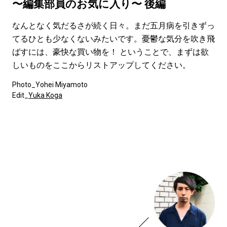
#LIFESTYLE
#SNEAKER
#OUTDOOR
〜編集部員のお気に入り〜 後編
#SPORTS
#HANDSOME HANDBOOK
古賀結花
なんとなく気だるさが続く日々。まだ五月病を引きずっ
てるひとも少なくないみたいです。憂鬱な気分を吹き飛
ばすには、豪快な買い物を！ ということで、まずは欲
しいものをここからリストアップしてください。
Photo_Yohei Miyamoto
Edit_
Yuka Koga