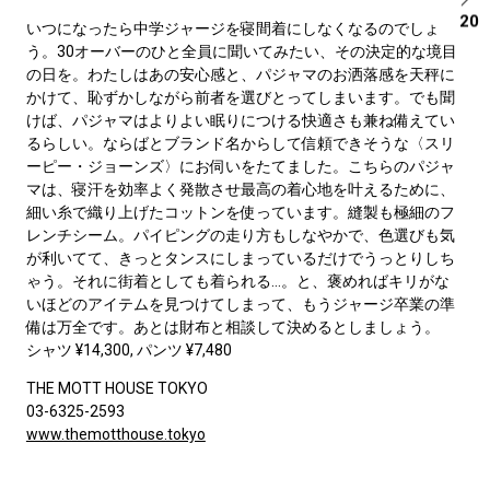
20
いつになったら中学ジャージを寝間着にしなくなるのでしょ
う。30オーバーのひと全員に聞いてみたい、その決定的な境目
の日を。わたしはあの安心感と、パジャマのお洒落感を天秤に
かけて、恥ずかしながら前者を選びとってしまいます。でも聞
けば、パジャマはよりよい眠りにつける快適さも兼ね備えてい
るらしい。ならばとブランド名からして信頼できそうな〈スリ
ーピー・ジョーンズ〉にお伺いをたてました。こちらのパジャ
マは、寝汗を効率よく発散させ最高の着心地を叶えるために、
細い糸で織り上げたコットンを使っています。縫製も極細のフ
レンチシーム。パイピングの走り方もしなやかで、色選びも気
が利いてて、きっとタンスにしまっているだけでうっとりしち
ゃう。それに街着としても着られる…。と、褒めればキリがな
いほどのアイテムを見つけてしまって、もうジャージ卒業の準
備は万全です。あとは財布と相談して決めるとしましょう。
シャツ ¥14,300, パンツ ¥7,480
THE MOTT HOUSE TOKYO
03-6325-2593
www.themotthouse.tokyo