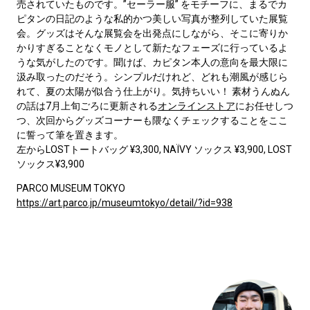
売されていたものです。”セーラー服” をモチーフに、まるでカ
ピタンの日記のような私的かつ美しい写真が整列していた展覧
会。グッズはそんな展覧会を出発点にしながら、そこに寄りか
かりすぎることなくモノとして新たなフェーズに行っているよ
うな気がしたのです。聞けば、カピタン本人の意向を最大限に
汲み取ったのだそう。シンプルだけれど、どれも潮風が感じら
れて、夏の太陽が似合う仕上がり。気持ちいい！ 素材うんぬん
の話は7月上旬ごろに更新される
オンラインストア
にお任せしつ
つ、次回からグッズコーナーも隈なくチェックすることをここ
に誓って筆を置きます。
左からLOSTトートバッグ ¥3,300, NAÏVY ソックス ¥3,900, LOST
ソックス¥3,900
PARCO MUSEUM TOKYO
https://art.parco.jp/museumtokyo/detail/?id=938