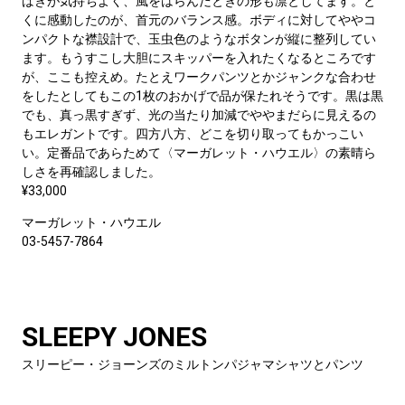
ばきが気持ちよく、風をはらんだときの形も凛としてます。と
くに感動したのが、首元のバランス感。ボディに対してややコ
ンパクトな襟設計で、玉虫色のようなボタンが縦に整列してい
ます。もうすこし大胆にスキッパーを入れたくなるところです
が、ここも控えめ。たとえワークパンツとかジャンクな合わせ
をしたとしてもこの1枚のおかげで品が保たれそうです。黒は黒
でも、真っ黒すぎず、光の当たり加減でややまだらに見えるの
もエレガントです。四方八方、どこを切り取ってもかっこい
い。定番品であらためて〈マーガレット・ハウエル〉の素晴ら
しさを再確認しました。
¥33,000
マーガレット・ハウエル
03-5457-7864
SLEEPY JONES
スリーピー・ジョーンズのミルトンパジャマシャツとパンツ