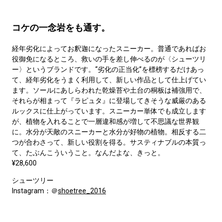
コケの一念岩をも通す。
経年劣化によってお釈迦になったスニーカー。普通であればお
役御免になるところ、救いの手を差し伸べるのが〈シューツリ
ー〉というブランドです。“劣化の正当化”を標榜するだけあっ
て、経年劣化をうまく利用して、新しい作品として仕上げてい
ます。ソールにあしらわれた乾燥苔や土台の桐板は補強用で、
それらが相まって『ラピュタ』に登場してきそうな威厳のある
ルックスに仕上がっています。スニーカー単体でも成立します
が、植物を入れることで一層違和感が増して不思議な世界観
に。水分が天敵のスニーカーと水分が好物の植物。相反する二
つが合わさって、新しい役割を得る。サスティナブルの本質っ
て、たぶんこういうこと。なんだよな、きっと。
¥28,600
シューツリー
Instagram：＠
shoetree_2016