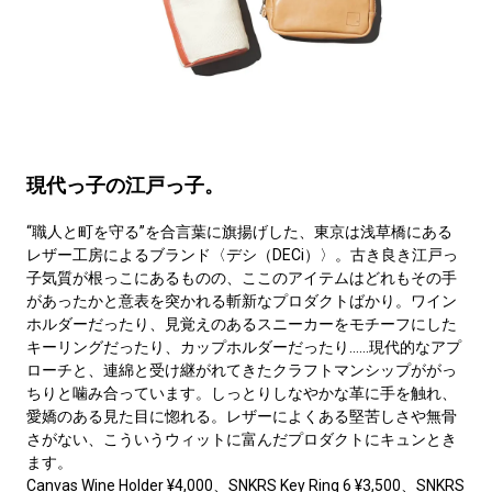
現代っ子の江戸っ子。
“職人と町を守る”を合言葉に旗揚げした、東京は浅草橋にある
レザー工房によるブランド〈デシ（DECi）〉。古き良き江戸っ
子気質が根っこにあるものの、ここのアイテムはどれもその手
があったかと意表を突かれる斬新なプロダクトばかり。ワイン
ホルダーだったり、見覚えのあるスニーカーをモチーフにした
キーリングだったり、カップホルダーだったり……現代的なアプ
ローチと、連綿と受け継がれてきたクラフトマンシップががっ
ちりと噛み合っています。しっとりしなやかな革に手を触れ、
愛嬌のある見た目に惚れる。レザーによくある堅苦しさや無骨
さがない、こういうウィットに富んだプロダクトにキュンとき
ます。
Canvas Wine Holder ¥4,000、SNKRS Key Ring 6 ¥3,500、SNKRS