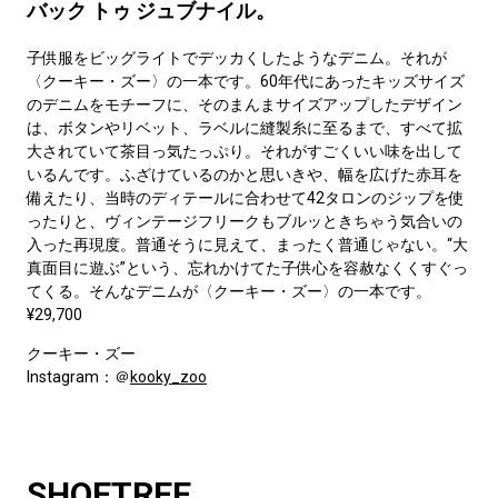
バック トゥ ジュブナイル。
子供服をビッグライトでデッカくしたようなデニム。それが
〈クーキー・ズー〉の一本です。60年代にあったキッズサイズ
のデニムをモチーフに、そのまんまサイズアップしたデザイン
は、ボタンやリベット、ラベルに縫製糸に至るまで、すべて拡
大されていて茶目っ気たっぷり。それがすごくいい味を出して
いるんです。ふざけているのかと思いきや、幅を広げた赤耳を
備えたり、当時のディテールに合わせて42タロンのジップを使
ったりと、ヴィンテージフリークもブルッときちゃう気合いの
入った再現度。普通そうに見えて、まったく普通じゃない。“大
真面目に遊ぶ”という、忘れかけてた子供心を容赦なくくすぐっ
てくる。そんなデニムが〈クーキー・ズー〉の一本です。
¥29,700
クーキー・ズー
Instagram：＠
kooky_zoo
SHOETREE