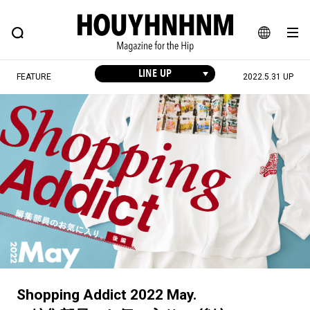
NEWS
FEATURE
BLOG
SNAP
Commune H
黄田駿
ヒップなファッション、カルチャー、ライフスタイルWEBマガジン
JA
LINE UP
FEATURE
2022.5.31 UP
EN
須藤結理
#注目のタグ
#SHOPPING ADDICT
#憧れの逸品
#ESSENTIAL DESIGNS
#古着サミット
竹田崇真
#NEW VINTAGE
#マイナーグッド図鑑
#路地裏てぃーん。
#MONTHLY JOURNAL
#GH 銘品の所以
#フイナムのYouTube
柴山英樹
#Commune H
#FOCUS IT
#AH.H
#ととけん
#FASHION
#MUSIC
#MOVIE
Shopping Addict 2022 May.