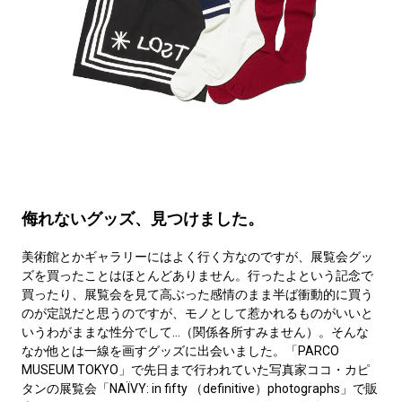
侮れないグッズ、見つけました。
美術館とかギャラリーにはよく行く方なのですが、展覧会グッ
ズを買ったことはほとんどありません。行ったよという記念で
買ったり、展覧会を見て高ぶった感情のまま半ば衝動的に買う
のが定説だと思うのですが、モノとして惹かれるものがいいと
いうわがままな性分でして…（関係各所すみません）。そんな
なか他とは一線を画すグッズに出会いました。「PARCO
MUSEUM TOKYO」で先日まで行われていた写真家ココ・カピ
タンの展覧会「NAÏVY: in fifty （definitive）photographs」で販