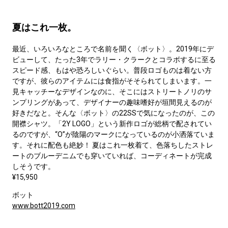
夏はこれ一枚。
最近、いろいろなところで名前を聞く〈ボット〉。2019年にデ
ビューして、たった3年でラリー・クラークとコラボするに至る
スピード感、もはや恐ろしいぐらい。普段ロゴものは着ない方
ですが、彼らのアイテムには食指がそそられてしまいます。一
見キャッチーなデザインなのに、そこにはストリートノリのサ
ンプリングがあって、デザイナーの趣味嗜好が垣間見えるのが
好きだなと。そんな〈ボット〉の22SSで気になったのが、この
開襟シャツ。「2Y LOGO」という新作ロゴが総柄で配されてい
るのですが、“O”が陰陽のマークになっているのが小洒落ていま
す。それに配色も絶妙！ 夏はこれ一枚着て、色落ちしたストレ
ートのブルーデニムでも穿いていれば、コーディネートが完成
しそうです。
¥15,950
ボット
www.bott2019.com