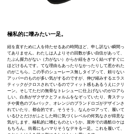
極私的に嗜みたい一足。
紐を直すために人を待たせるあの時間ほど、申し訳ない瞬間っ
てありません。わたしは人よりその回数が多い自信があって、
たぶん握力がない（力がない）からか紐をきつく結べずすぐに
ほどけるんです。てな理由もあったりなかったりして惹かれた
のがこちら。この手のシューレース無しタイプって、頼りない
アッパーのものが多い気がするのですが、伸び縮みするエラス
ティックがクロスされているのでフィット感もあるうえにクリ
ーン。そしてただの無骨なトレシューに仕上げないのがロアら
しい。白糸がザクザクとフォルムをなぞっていたり、青ステッ
チや黄色のプルバック、オレンジのブランドロゴがデザインさ
れていたり、都会的です。そうそう、なんかロアって、履いて
いるひとだけがふとした時に気づくレベルの何気なさが得意な
気がします、極私的に嗜むものというか。屋外での過酷ロケは
もちろん、街着にもハマりそうなデキる一足。これを履いて、