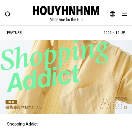
NEWS
FEATURE
BLOG
SNAP
Commune H
村松諒
ヒップなファッション、カルチャー、ライフスタイルWEBマガジン
JA
FEATURE
2025.4.15 UP
EN
鈴木悠介
#注目のタグ
#SHOPPING ADDICT
#憧れの逸品
#ESSENTIAL DESIGNS
#古着サミット
常重直也
#NEW VINTAGE
#マイナーグッド図鑑
#路地裏てぃーん。
#MONTHLY JOURNAL
#GH 銘品の所以
#フイナムのYouTube
竹田崇真
#Commune H
#FOCUS IT
#AH.H
#ととけん
#FASHION
#MUSIC
#MOVIE
Shopping Addict.