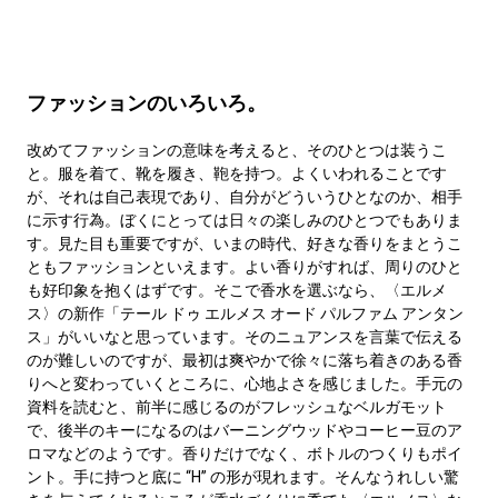
ファッションのいろいろ。
改めてファッションの意味を考えると、そのひとつは装うこ
と。服を着て、靴を履き、鞄を持つ。よくいわれることです
が、それは自己表現であり、自分がどういうひとなのか、相手
に示す行為。ぼくにとっては日々の楽しみのひとつでもありま
す。見た目も重要ですが、いまの時代、好きな香りをまとうこ
ともファッションといえます。よい香りがすれば、周りのひと
も好印象を抱くはずです。そこで香水を選ぶなら、〈エルメ
ス〉の新作「テール ドゥ エルメス オード パルファム アンタン
ス」がいいなと思っています。そのニュアンスを言葉で伝える
のが難しいのですが、最初は爽やかで徐々に落ち着きのある香
りへと変わっていくところに、心地よさを感じました。手元の
資料を読むと、前半に感じるのがフレッシュなベルガモット
で、後半のキーになるのはバーニングウッドやコーヒー豆のア
ロマなどのようです。香りだけでなく、ボトルのつくりもポイ
ント。手に持つと底に “H” の形が現れます。そんなうれしい驚