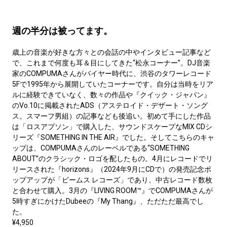
週の半分は被ってます。
歳上の音楽が好きな方々との会話の中やインタビュー記事など
で、これまで何度も耳＆目にしてきた“松永コーナー”。DJ音楽
家のCOMPUMAさんがバイヤー時代に、渋谷のタワーレコード
5Fで1995年から展開していたコーナーです。自分は当時をリア
ルに経験できていなく、数々の作品や『クイック・ジャパン』
のVo.10に掲載されたADS（アステロイド・デザート・ソング
ス。スマーフ男組）の記事なども後追い。初めて手にした作品
は「ロスアプソン」で購入した、サウンドスケープなMIX CDシ
リーズ『SOMETHING IN THE AIR』でした。そしてこちらのキャ
ップは、COMPUMAさんのレーベルである“SOMETHING
ABOUT”のクラシック・ロゴを配したもの。4月にレコードでリ
リースされた『horizons』（2024年9月にCDで）の発売記念ポ
ップアップが「ビームス レコーズ」であり、中古レコード数枚
と合わせて購入。3月の『LIVING ROOM™』でCOMPUMAさんが
5時すぎにかけたDubeeの『My Thang』、ただただ最高でし
た。
¥4,950