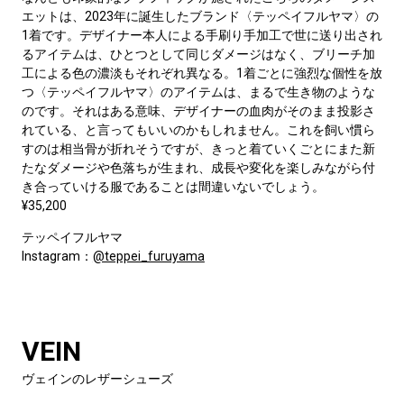
エットは、2023年に誕生したブランド〈テッペイフルヤマ〉の
1着です。デザイナー本人による手刷り手加工で世に送り出され
るアイテムは、ひとつとして同じダメージはなく、ブリーチ加
工による色の濃淡もそれぞれ異なる。1着ごとに強烈な個性を放
つ〈テッペイフルヤマ〉のアイテムは、まるで生き物のような
のです。それはある意味、デザイナーの血肉がそのまま投影さ
れている、と言ってもいいのかもしれません。これを飼い慣ら
すのは相当骨が折れそうですが、きっと着ていくごとにまた新
たなダメージや色落ちが生まれ、成長や変化を楽しみながら付
き合っていける服であることは間違いないでしょう。
¥35,200
テッペイフルヤマ
Instagram：
@teppei_furuyama
VEIN
ヴェインのレザーシューズ