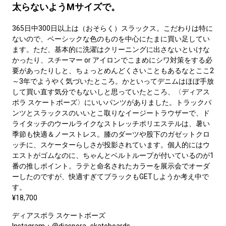
太らないようMサイズで。
365日中300日以上は（おそらく）スラックス。こだわりは特に
ないので、ベーシックな色のものを中心にたまに買い足してい
ます。ただ、基本的に洗濯はクリーニングに出さないといけな
かったり、スチーマー or アイロンでこまめにシワ対策をする必
要があったりしと、ちょっとめんどくさいこともあるなとここ2
～3年でようやく気づいたところ。かといってデニムはほぼ手放
して買い直す気分でもないしと思っていたところ、〈ディアス
ポラ スケートボーズ〉にいいパンツがありました。トラックパ
ンツとスラックスのいいとこ取りなイージートラウザーで、ド
ライタッチのウールライクなストレッチポリエステルは、暑い
季節も快適＆ノーストレス。膝のダーツや股下のガゼットクロ
ッチに、スケーターらしさが投影されています。個人的にはウ
エストがゴムなのに、ちゃんとベルトループが付いているのが1
番の推しポイント。ラテと命名されたカラーを展示会でオーダ
ーしたのですが、快適すぎてブラックもGETしようか考え中で
す。
¥18,700
ディアスポラ スケートボーズ
Instagram：
@diaspora_skateboards