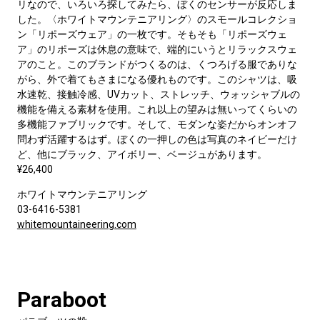
リなので、いろいろ探してみたら、ぼくのセンサーが反応しま
した。〈ホワイトマウンテニアリング〉のスモールコレクショ
ン「リポーズウェア」の一枚です。そもそも「リポーズウェ
ア」のリポーズは休息の意味で、端的にいうとリラックスウェ
アのこと。このブランドがつくるのは、くつろげる服でありな
がら、外で着てもさまになる優れものです。このシャツは、吸
水速乾、接触冷感、UVカット、ストレッチ、ウォッシャブルの
機能を備える素材を使用。これ以上の望みは無いってくらいの
多機能ファブリックです。そして、モダンな姿だからオンオフ
問わず活躍するはず。ぼくの一押しの色は写真のネイビーだけ
ど、他にブラック、アイボリー、ベージュがあります。
¥26,400
ホワイトマウンテニアリング
03-6416-5381
whitemountaineering.com
Paraboot