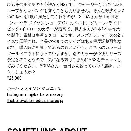
ひもを代用するのも心許なくNGだし、ジャージーなどのベルト
ループがないパンツを穿くこともありません。そんな数少ない2
つの条件を1度に満たしてくれるのが、SORAさんが手がける
〈バーバラ メイソン ジュニア®️〉のベルト。グリーン×ライト
ピンク×イエローのカラーが最高で、
職人さんが
1本1本手作業
で製作。素材は牛革＆クロームです。メンズとレディースの2サ
イズで展開され、全長や穴までのサイズはある程度調整可能な
ので、購入時に相談してみるのもいいかも。こちらのカラーは
ソールドアウトになっていますが、別のカラーが今後リリース
予定とのことなので、気になる方はこまめにSNSをチェックし
てみてください。SORAさん、吉田さん誘っていつ「麗郷」い
きましょうか？
¥25,000
バーバラ メイソン ジュニア®️
Instagram：
@barbaramasonjr
thebelievablemediais.stores.jp