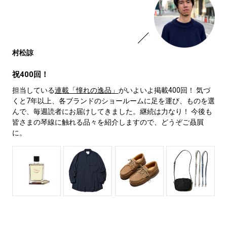
村松諒
祝400回！
担当している
連載「憧れの逸品」
がいよいよ掲載400回！ 気づ
くと7年以上、各ブランドのショールームに足を運び、ものを選
んで、毎週読者にお届けしてきました。継続は力なり！ 今後も
皆さまの琴線に触れる品々を紹介しますので、どうぞご贔屓
に。