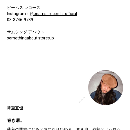
ビームス レコーズ
Instagram：
@beams_records_official
03-3746-9789
サムシング アバウト
somethingabout.stores.jp
常重直也
巻き肩。
薄着の季節になると気になり始める、巻き肩。姿勢という見た