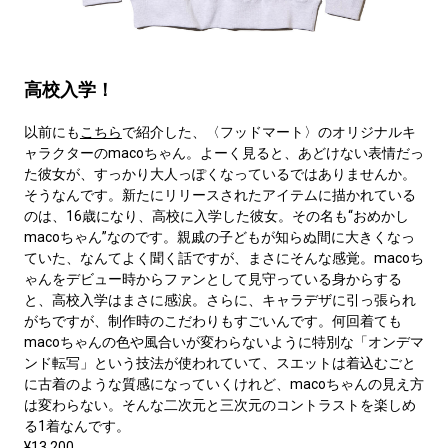
高校入学！
以前にも
こちら
で紹介した、〈フッドマート〉のオリジナルキ
ャラクターのmacoちゃん。よーく見ると、あどけない表情だっ
た彼女が、すっかり大人っぽくなっているではありませんか。
そうなんです。新たにリリースされたアイテムに描かれている
のは、16歳になり、高校に入学した彼女。その名も“おめかし
macoちゃん”なのです。親戚の子どもが知らぬ間に大きくなっ
ていた、なんてよく聞く話ですが、まさにそんな感覚。macoち
ゃんをデビュー時からファンとして見守っている身からする
と、高校入学はまさに感涙。さらに、キャラデザに引っ張られ
がちですが、制作時のこだわりもすごいんです。何回着ても
macoちゃんの色や風合いが変わらないように特別な「オンデマ
ンド転写」という技法が使われていて、スエットは着込むごと
に古着のような質感になっていくけれど、macoちゃんの見え方
は変わらない。そんな二次元と三次元のコントラストを楽しめ
る1着なんです。
¥13,200