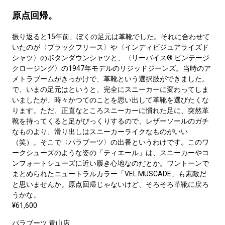
原点回帰。
振り返ると15年前、ぼくの足元は革靴でした。それに合わせて
いたのが〈ブラックフリース〉や〈インディビジュアライズド
シャツ〉のボタンダウンシャツと、〈リーバイス® ビンテージ
クロージング〉の1947年モデルのリジッドジーンズ。当時のア
メトラブームがきっかけで、革靴という選択肢ができました。
で、いまの足元はというと、完全にスニーカーに変わってしま
いましたが、時々かつてのことを思い出して革靴を選びたくな
ります。ただ、正直なところスニーカーに慣れた足に、突然革
靴を持ってくると足がびっくりするので、レザーソールのガチ
なものより、滑り出しはスニーカーライクなものがいい
（笑）。そこで〈パラブーツ〉の出番というわけです。このワ
ークシューズのような姿の「ティエール」は、スニーカーやコ
ンフォートシューズに近い履き心地なのだとか。ワントーンで
まとめられたニュートラルカラー「VEL MUSCADE」も素敵だ
と思いませんか。原点回帰じゃないけど、そろそろ革靴に戻ろ
うかな。
¥61,600
パラブーツ 青山店