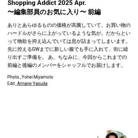
#LIFESTYLE
#SNEAKER
#OUTDOOR
Shopping Addict 2025 Apr.
安田天音
#SPORTS
#HANDSOME HANDBOOK
〜編集部員のお気に入り〜 前編
ありとあらゆるものの価格が高騰していて、お買い物の
ハードルがさらに上がっているような気が。だからとい
って物欲を抑え込んでいては息が詰まってしまいます。
先に控えるGWまでに新しい服でも手に入れて、街に繰
り出すご準備を。 あ、ちなみに、今回からこれまでの
前編と後編のメンバーをシャッフルでお届けします。
Photo_Yohei Miyamoto
Edit_
Amane Yasuda