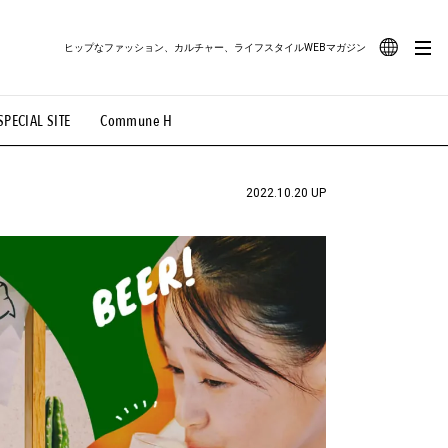
ヒップなファッション、カルチャー、ライフスタイルWEBマガジン
JA
SPECIAL SITE
Commune H
#路地裏てぃーん。
#MONTHLY JOURNAL
EN
OVIE
#LIFESTYLE
#SNEAKER
#OUTDOOR
2022.10.20 UP