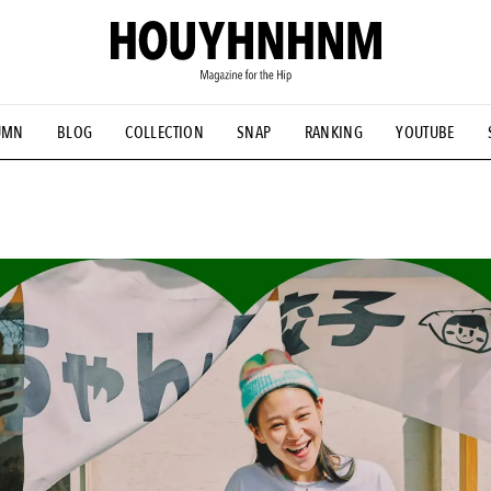
UMN
BLOG
COLLECTION
SNAP
RANKING
YOUTUBE
NS
#古着サミット
#NEW VINTAGE
#マイナーグッド図鑑
#FOCUS IT
#AH.H
#ととけん
#FASHION
#MUSIC
#M