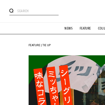
#注目のタグ
NEWS
FEATURE
COL
#SHOPPING ADDICT
#憧れの逸品
#ESSENTIAL DESIG
#GH 銘品の所以
#フイナムのYouTube
#Commune H
#SPORTS
#HANDSOME HANDBOOK
FEATURE | TIE UP