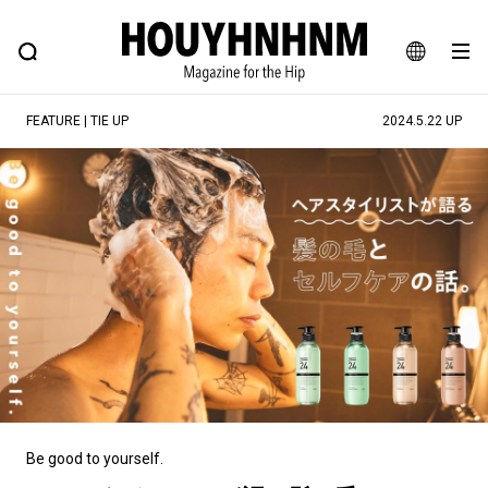
NEWS
FEATURE
BLOG
SNAP
Commune H
ヒップなファッション、カルチャー、ライフスタイルWEBマガジン
JA
FEATURE | TIE UP
2024.5.22 UP
EN
#注目のタグ
#SHOPPING ADDICT
#憧れの逸品
#ESSENTIAL DESIGNS
#古着サミット
#NEW VINTAGE
#マイナーグッド図鑑
#路地裏てぃーん。
#MONTHLY JOURNAL
#GH 銘品の所以
#フイナムのYouTube
#Commune H
#FOCUS IT
#AH.H
#ととけん
#FASHION
#MUSIC
#MOVIE
Be good to yourself.