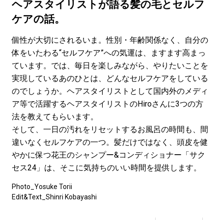
#LIFESTYLE
#SNEAKER
#OUTDOOR
ヘアスタイリストが語る髪の毛とセルフ
#SPORTS
#HANDSOME HANDBOOK
ケアの話。
個性が大切にされるいま。性別・年齢関係なく、自分の
体をいたわる“セルフケア”への気運は、ますます高まっ
ています。では、毎日を楽しみながら、やりたいことを
実現しているあのひとは、どんなセルフケアをしている
のでしょうか。ヘアスタイリストとして国内外のメディ
ア等で活躍するヘアスタイリストのHiroさんに3つの方
法を教えてもらいます。
そして、一日の汚れをリセットするお風呂の時間も、間
違いなくセルフケアの一つ。髪だけではなく、頭皮を健
やかに保つ花王のシャンプー&コンディショナー「サク
セス24」は、そこに気持ちのいい時間を提供します。
Photo_Yosuke Torii
Edit&Text_Shinri Kobayashi