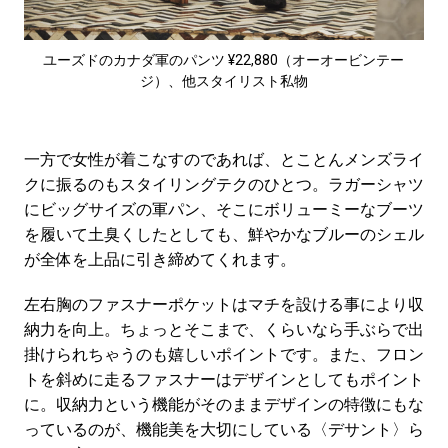
ユーズドのカナダ軍のパンツ ¥22,880（オーオービンテー
ジ）、他スタイリスト私物
一方で女性が着こなすのであれば、とことんメンズライ
クに振るのもスタイリングテクのひとつ。ラガーシャツ
にビッグサイズの軍パン、そこにボリューミーなブーツ
を履いて土臭くしたとしても、鮮やかなブルーのシェル
が全体を上品に引き締めてくれます。
左右胸のファスナーポケットはマチを設ける事により収
納力を向上。ちょっとそこまで、くらいなら手ぶらで出
掛けられちゃうのも嬉しいポイントです。また、フロン
トを斜めに走るファスナーはデザインとしてもポイント
に。収納力という機能がそのままデザインの特徴にもな
っているのが、機能美を大切にしている〈デサント〉ら