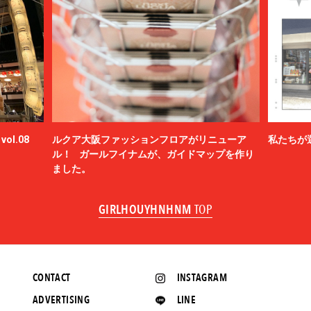
ol.08
ルクア大阪ファッションフロアがリニューア
私たちが
ル！ ガールフイナムが、ガイドマップを作り
ました。
GIRLHOUYHNHNM
TOP
CONTACT
INSTAGRAM
ADVERTISING
LINE