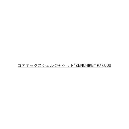
ゴアテックスシェルジャケット“ZENCHIKEI” ¥77,000