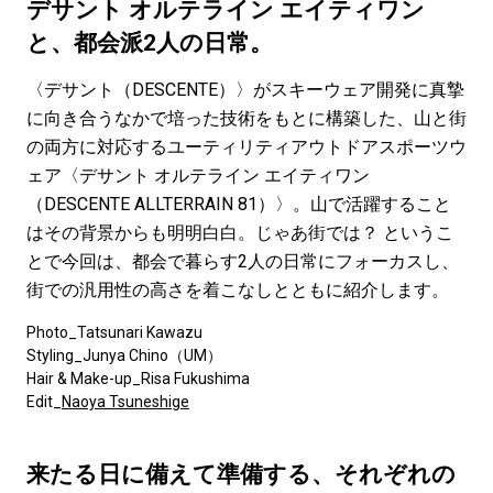
#LIFESTYLE
#SNEAKER
#OUTDOOR
デサント オルテライン エイティワン
#SPORTS
#HANDSOME HANDBOOK
と、都会派2人の日常。
〈デサント（DESCENTE）〉がスキーウェア開発に真摯
に向き合うなかで培った技術をもとに構築した、山と街
の両方に対応するユーティリティアウトドアスポーツウ
ェア〈デサント オルテライン エイティワン
（DESCENTE ALLTERRAIN 81）〉。山で活躍すること
はその背景からも明明白白。じゃあ街では？ というこ
とで今回は、都会で暮らす2人の日常にフォーカスし、
街での汎用性の高さを着こなしとともに紹介します。
Photo_Tatsunari Kawazu
Styling_Junya Chino（UM）
Hair & Make-up_Risa Fukushima
Edit_
Naoya Tsuneshige
来たる日に備えて準備する、それぞれの