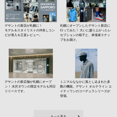
デサントの新店が札幌に！
札幌にオープンしたデサント新店に
モデル＆スタイリストの仲良しコン
行ってみた！ 大いに盛り上がったレ
ビが潜入＆正直レビュー。
セプションの様子と、来場者スナッ
プをお届け。
デサントの新店舗が札幌にオープ
ミニマルななかに落とし込まれた多
ン！ 水沢ダウンの限定モデルも同日
数の機能。デサント オルテライン エ
リリースです。
イティワンのコーデュラシリーズが
登場。
もっと見る