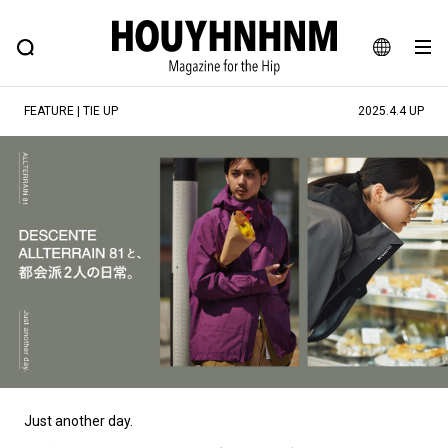
NEWS
FEATURE
BLOG
SNAP
Commune H
ヒップなファッション、カルチャー、ライフスタイルWEBマガジン
JA
FEATURE | TIE UP
2025.4.4 UP
EN
#注目のタグ
#SHOPPING ADDICT
#憧れの逸品
#ESSENTIAL DESIGNS
#古着サミット
#NEW VINTAGE
#マイナーグッド図鑑
#路地裏てぃーん。
#MONTHLY JOURNAL
#GH 銘品の所以
#フイナムのYouTube
#Commune H
#FOCUS IT
#AH.H
#ととけん
#FASHION
#MUSIC
#MOVIE
Just another day.