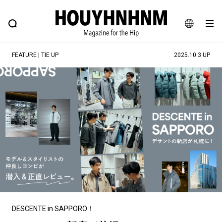
NEWS
FEATURE
BLOG
SNAP
Commune H
ヒップなファッション、カルチャー、ライフスタイルWEBマガジン
JA
FEATURE | TIE UP
2025.10.3 UP
EN
#注目のタグ
#SHOPPING ADDICT
#憧れの逸品
#MONTHLY JOURNAL
#ESSENTIAL DESIGNS
#NEW VINTAGE
#古着サミット
#マイナーグッド図鑑
#フイナムのYouTube
#Commune H
#FOCUS IT
#AH.H
#ととけん
#FASHION
#MUSIC
#MOVIE
#LIFESTYLE
#SNEAKER
#OUTDOOR
DESCENTE in SAPPORO！