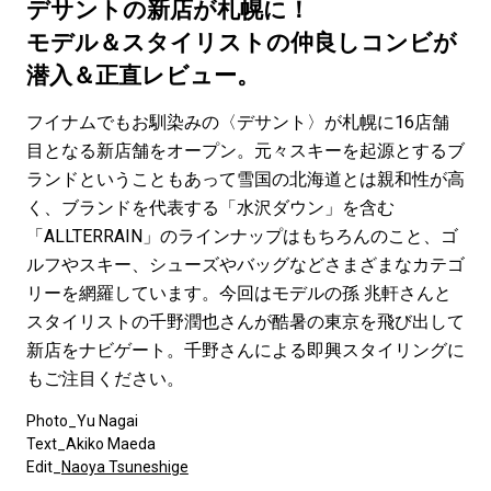
#SPORTS
#HANDSOME HANDBOOK
デサントの新店が札幌に！
モデル＆スタイリストの仲良しコンビが
潜入＆正直レビュー。
フイナムでもお馴染みの〈デサント〉が札幌に16店舗
目となる新店舗をオープン。元々スキーを起源とするブ
ランドということもあって雪国の北海道とは親和性が高
く、ブランドを代表する「水沢ダウン」を含む
「ALLTERRAIN」のラインナップはもちろんのこと、ゴ
ルフやスキー、シューズやバッグなどさまざまなカテゴ
リーを網羅しています。今回はモデルの孫 兆軒さんと
スタイリストの千野潤也さんが酷暑の東京を飛び出して
新店をナビゲート。千野さんによる即興スタイリングに
もご注目ください。
Photo_Yu Nagai
Text_Akiko Maeda
Edit_
Naoya Tsuneshige