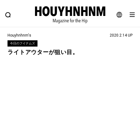
NEWS
FEATURE
BLOG
SNAP
Commune H
ヒップなファッション、カルチャー、ライフスタイルWEBマガジン
JA
Houyhnhnm's
2020.2.14 UP
EN
今日のフイナムズ
ライトアウターが狙い目。
#注目のタグ
#SHOPPING ADDICT
#憧れの逸品
#ESSENTIAL DESIGNS
#古着サミット
#NEW VINTAGE
#マイナーグッド図鑑
#路地裏てぃーん。
#MONTHLY JOURNAL
#GH 銘品の所以
#フイナムのYouTube
#Commune H
#FOCUS IT
#AH.H
#ととけん
#FASHION
#MUSIC
#MOVIE