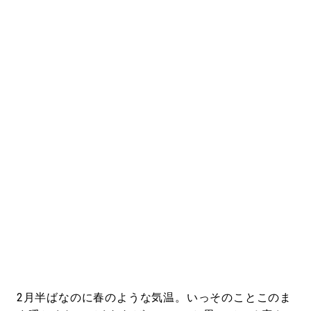
#LIFESTYLE
#SNEAKER
#OUTDOOR
#SPORTS
#HANDSOME HANDBOOK
2月半ばなのに春のような気温。いっそのことこのま