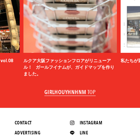
ol.08
ルクア大阪ファッションフロアがリニューア
私たちが
ル！ ガールフイナムが、ガイドマップを作り
ました。
GIRLHOUYHNHNM
TOP
CONTACT
INSTAGRAM
ADVERTISING
LINE