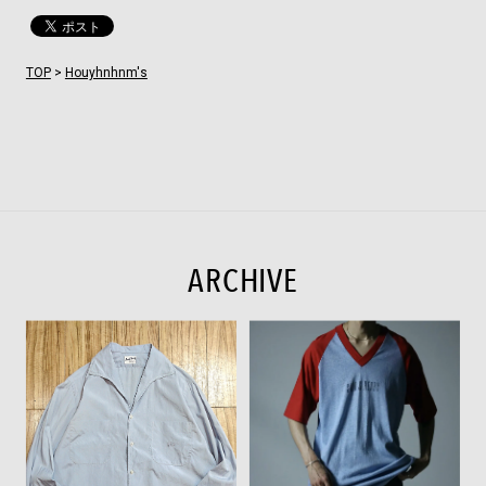
TOP
>
Houyhnhnm's
ARCHIVE