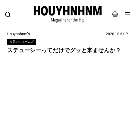
NEWS
FEATURE
BLOG
SNAP
Commune H
ヒップなファッション、カルチャー、ライフスタイルWEBマガジン
JA
Houyhnhnm's
2020.10.6 UP
EN
今日のフイナムズ
ステューシーってだけでグッと来ませんか？
#注目のタグ
#SHOPPING ADDICT
#憧れの逸品
#ESSENTIAL DESIGNS
#古着サミット
#NEW VINTAGE
#マイナーグッド図鑑
#路地裏てぃーん。
#MONTHLY JOURNAL
#GH 銘品の所以
#フイナムのYouTube
#Commune H
#FOCUS IT
#AH.H
#ととけん
#FASHION
#MUSIC
#MOVIE