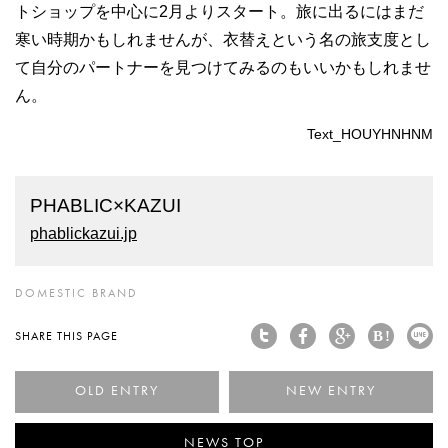
トショップを中心に2月よりスタート。旅に出るにはまだ
寒い時期かもしれませんが、衣替えという名の旅支度とし
て自分のパートナーを見つけてみるのもいいかもしれませ
ん。
Text_HOUYHNHNM
PHABLIC×KAZUI
phablickazui.jp
DOMESTIC BRAND
SHARE THIS PAGE
< 2112通りの組み合わ
U
NEWS TOP