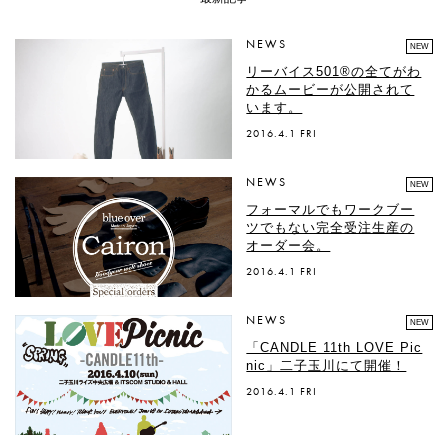
NEWS
NEW
リーバイス501®の全てがわ
かるムービーが公開されて
います。
2016.4.1 FRI
NEWS
NEW
フォーマルでもワークブー
ツでもない完全受注生産の
オーダー会。
2016.4.1 FRI
NEWS
NEW
「CANDLE 11th LOVE Pic
nic」二子玉川にて開催！
2016.4.1 FRI