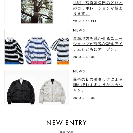
挑戦。写真家角田みどりと
のコラボレーションが始ま
ります。
2016.3.11 FRI
NEWS
東海地方を沸かせるニュー
ショップが秀逸な記念アイ
テムとともにオープン。
2016.3.8 TUE
NEWS
異色の初共演タッグによる
惚れぼれするようなスカジ
ャン。
2016.3.1 TUE
NEW ENTRY
最新記事