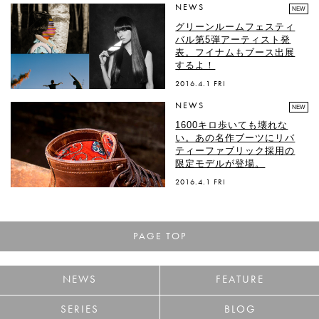
NEWS
NEW
グリーンルームフェスティ
バル第5弾アーティスト発
表。フイナムもブース出展
するよ！
2016.4.1 FRI
NEWS
NEW
1600キロ歩いても壊れな
い。あの名作ブーツにリバ
ティーファブリック採用の
限定モデルが登場。
2016.4.1 FRI
PAGE TOP
NEWS
FEATURE
SERIES
BLOG