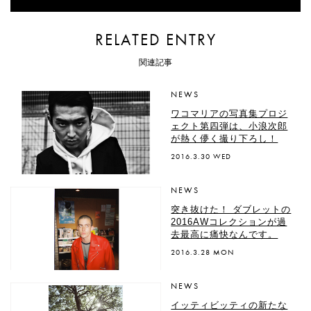
RELATED ENTRY
関連記事
NEWS
ワコマリアの写真集プロジ
ェクト第四弾は、小浪次郎
が熱く儚く撮り下ろし！
2016.3.30 WED
NEWS
突き抜けた！ ダブレットの
2016AWコレクションが過
去最高に痛快なんです。
2016.3.28 MON
NEWS
イッティビッティの新たな