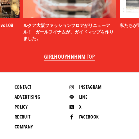
ol.08
ルクア大阪ファッションフロアがリニューア
私たちが
ル！ ガールフイナムが、ガイドマップを作り
ました。
GIRLHOUYHNHNM
TOP
CONTACT
INSTAGRAM
ADVERTISING
LINE
POLICY
X
RECRUIT
FACEBOOK
COMPANY