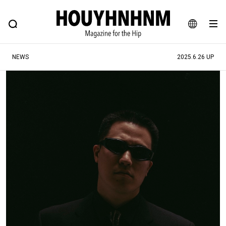
NEWS
FEATURE
BLOG
SNAP
Commune H
ヒップなファッション、カルチャー、ライフスタイルWEBマガジン
JA
NEWS
2025.6.26 UP
EN
#注目のタグ
#SHOPPING ADDICT
#憧れの逸品
#ESSENTIAL DESIGNS
#古着サミット
#NEW VINTAGE
#マイナーグッド図鑑
#路地裏てぃーん。
#MONTHLY JOURNAL
#GH 銘品の所以
#フイナムのYouTube
#Commune H
#FOCUS IT
#AH.H
#ととけん
#FASHION
#MUSIC
#MOVIE