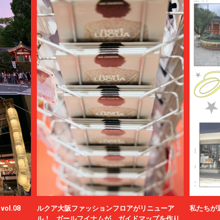
ol.08
ルクア大阪ファッションフロアがリニューア
私たちが
ル！ ガールフイナムが、ガイドマップを作り