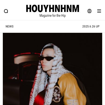
NEWS
FEATURE
BLOG
SNAP
Commune H
ヒップなファッション、カルチャー、ライフスタイルWEBマガジン
JA
NEWS
2025.6.26 UP
EN
#注目のタグ
#SHOPPING ADDICT
#憧れの逸品
#ESSENTIAL DESIGNS
#古着サミット
#NEW VINTAGE
#マイナーグッド図鑑
#路地裏てぃーん。
#MONTHLY JOURNAL
#GH 銘品の所以
#フイナムのYouTube
#Commune H
#FOCUS IT
#AH.H
#ととけん
#FASHION
#MUSIC
#MOVIE