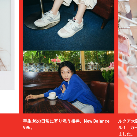
芋生 悠の日常に寄り添う相棒、New Balance
ルクア大
996。
ル！ ガ
ました。