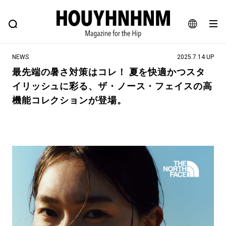
NEWS
FEATURE
BLOG
SNAP
Commune H
ヒップなファッション、カルチャー、ライフスタイルWEBマガジン
JA
NEWS
2025.7.14 UP
EN
最先端の暑さ対策はコレ！ 夏を快適かつスタ
イリッシュに彩る、ザ・ノース・フェイスの高
#注目のタグ
機能コレクションが登場。
#SHOPPING ADDICT
#憧れの逸品
#ESSENTIAL DESIGNS
#古着サミット
#NEW VINTAGE
#マイナーグッド図鑑
#路地裏てぃーん。
#MONTHLY JOURNAL
#GH 銘品の所以
#フイナムのYouTube
#Commune H
#FOCUS IT
#AH.H
#ととけん
#FASHION
#MUSIC
#MOVIE