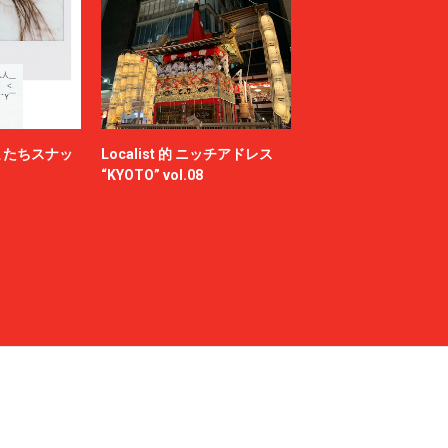
またちスナッ
Localist 的 ニッチアドレス
“KYOTO” vol.08