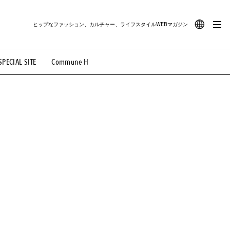
ヒップなファッション、カルチャー、ライフスタイルWEBマガジン
JA
SPECIAL SITE
Commune H
#路地裏てぃーん。
#MONTHLY JOURNAL
EN
OVIE
#LIFESTYLE
#SNEAKER
#OUTDOOR