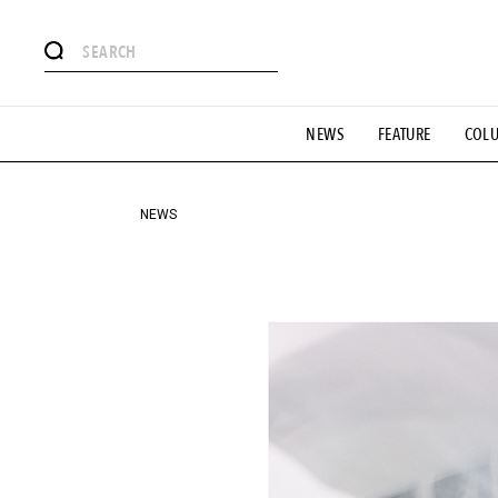
#注目のタグ
NEWS
FEATURE
COL
#SHOPPING ADDICT
#憧れの逸品
#ESSENTIAL DESIG
#GH 銘品の所以
#フイナムのYouTube
#Commune H
#SPORTS
#HANDSOME HANDBOOK
NEWS