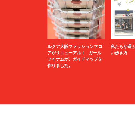
ルクア大阪ファッションフロ
私たちが選
アがリニューアル！ ガール
い歩き方
フイナムが、ガイドマップを
作りました。