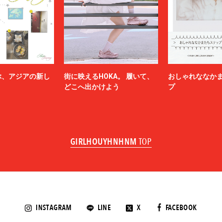
ぶ、アジアの新し
街に映えるHOKA。 履いて、
おしゃれななか
どこへ出かけよう
プ
GIRLHOUYHNHNM
TOP
INSTAGRAM
LINE
X
FACEBOOK