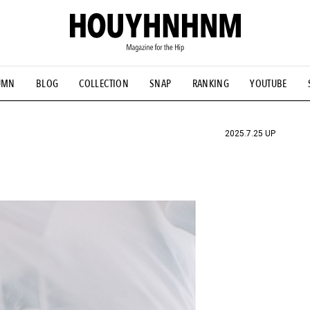
UMN
BLOG
COLLECTION
SNAP
RANKING
YOUTUBE
NS
#古着サミット
#NEW VINTAGE
#マイナーグッド図鑑
#FOCUS IT
#AH.H
#ととけん
#FASHION
#MUSIC
#M
2025.7.25 UP