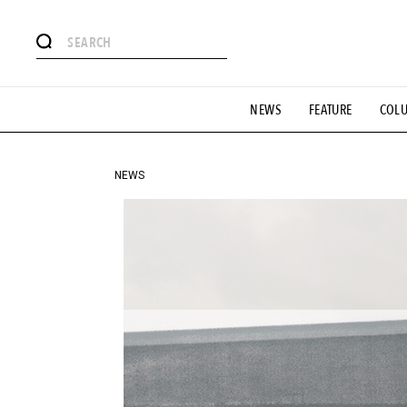
#注目のタグ
NEWS
FEATURE
COL
#SHOPPING ADDICT
#憧れの逸品
#ESSENTIAL DESIG
#GH 銘品の所以
#フイナムのYouTube
#Commune H
#SPORTS
#HANDSOME HANDBOOK
NEWS