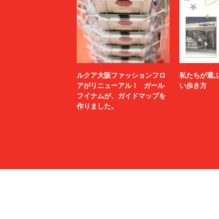
ルクア大阪ファッションフロ
私たちが選
アがリニューアル！ ガール
い歩き方
フイナムが、ガイドマップを
作りました。