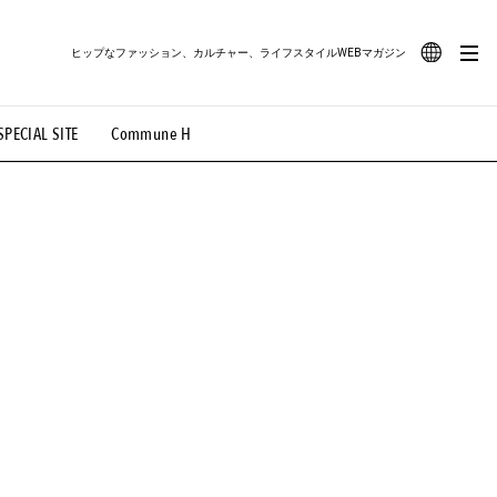
ヒップなファッション、カルチャー、ライフスタイルWEBマガジン
JA
SPECIAL SITE
Commune H
#路地裏てぃーん。
#MONTHLY JOURNAL
EN
OVIE
#LIFESTYLE
#SNEAKER
#OUTDOOR