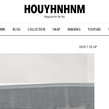
UMN
BLOG
COLLECTION
SNAP
RANKING
YOUTUBE
NS
#古着サミット
#NEW VINTAGE
#マイナーグッド図鑑
#FOCUS IT
#AH.H
#ととけん
#FASHION
#MUSIC
#M
2025.7.25 UP