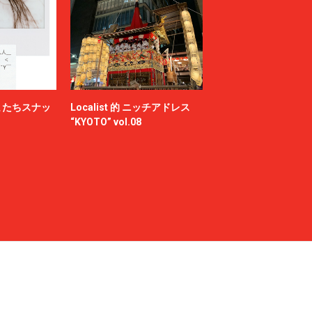
またちスナッ
Localist 的 ニッチアドレス
“KYOTO” vol.08