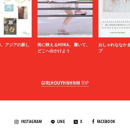
ぶ、アジアの新し
街に映えるHOKA。 履いて、
おしゃれななか
どこへ出かけよう
プ
GIRLHOUYHNHNM
TOP
INSTAGRAM
LINE
X
FACEBOOK