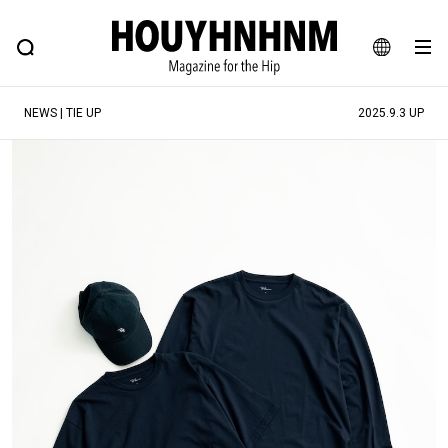
NEWS
FEATURE
BLOG
SNAP
Commune H
ヒップなファッション、カルチャー、ライフスタイルWEBマガジン
JA
NEWS | TIE UP
2025.9.3 UP
EN
#注目のタグ
#SHOPPING ADDICT
#憧れの逸品
#ESSENTIAL DESIGNS
#古着サミット
#NEW VINTAGE
#マイナーグッド図鑑
#路地裏てぃーん。
#MONTHLY JOURNAL
#GH 銘品の所以
#フイナムのYouTube
#Commune H
#FOCUS IT
#AH.H
#ととけん
#FASHION
#MUSIC
#MOVIE