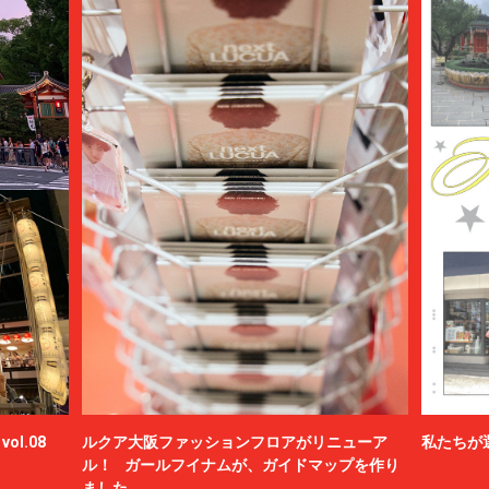
ol.08
ルクア大阪ファッションフロアがリニューア
私たちが
ル！ ガールフイナムが、ガイドマップを作り
ました。