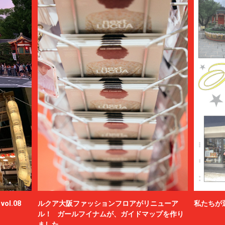
ol.08
ルクア大阪ファッションフロアがリニューア
私たちが
ル！ ガールフイナムが、ガイドマップを作り
ました。