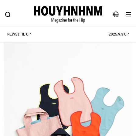
NEWS
FEATURE
BLOG
SNAP
Commune H
ヒップなファッション、カルチャー、ライフスタイルWEBマガジン
JA
NEWS | TIE UP
2025.9.3 UP
EN
#注目のタグ
#SHOPPING ADDICT
#憧れの逸品
#ESSENTIAL DESIGNS
#古着サミット
#NEW VINTAGE
#マイナーグッド図鑑
#路地裏てぃーん。
#MONTHLY JOURNAL
#GH 銘品の所以
#フイナムのYouTube
#Commune H
#FOCUS IT
#AH.H
#ととけん
#FASHION
#MUSIC
#MOVIE