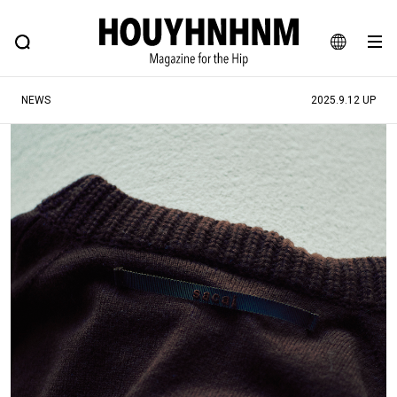
NEWS
FEATURE
BLOG
SNAP
Commune H
ヒップなファッション、カルチャー、ライフスタイルWEBマガジン
JA
NEWS
2025.9.12 UP
EN
#注目のタグ
#SHOPPING ADDICT
#憧れの逸品
#ESSENTIAL DESIGNS
#古着サミット
#NEW VINTAGE
#マイナーグッド図鑑
#路地裏てぃーん。
#MONTHLY JOURNAL
#GH 銘品の所以
#フイナムのYouTube
#Commune H
#FOCUS IT
#AH.H
#ととけん
#FASHION
#MUSIC
#MOVIE