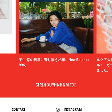
芋生 悠の日常に寄り添う相棒、New Balance
ルクア大
996。
ル！ ガ
ました。
GIRLHOUYHNHNM
TOP
CONTACT
INSTAGRAM