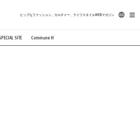
ヒップなファッション、カルチャー、ライフスタイルWEBマガジン
JA
SPECIAL SITE
Commune H
#路地裏てぃーん。
#MONTHLY JOURNAL
EN
OVIE
#LIFESTYLE
#SNEAKER
#OUTDOOR