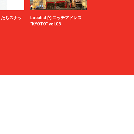
またちスナッ
Localist 的 ニッチアドレス
“KYOTO” vol.08