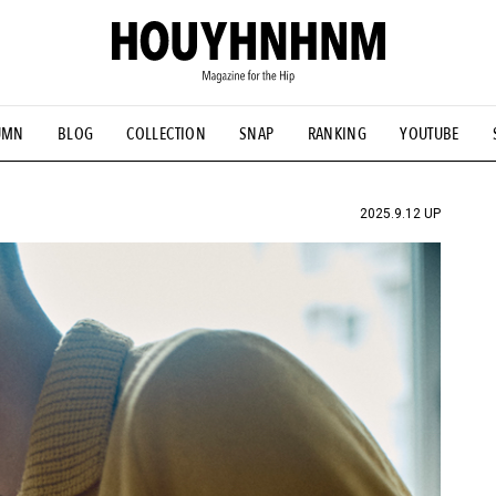
UMN
BLOG
COLLECTION
SNAP
RANKING
YOUTUBE
NS
#古着サミット
#NEW VINTAGE
#マイナーグッド図鑑
#FOCUS IT
#AH.H
#ととけん
#FASHION
#MUSIC
#M
2025.9.12 UP