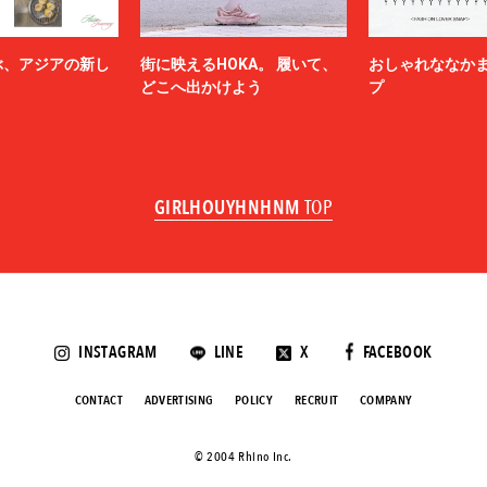
ぶ、アジアの新し
街に映えるHOKA。 履いて、
おしゃれななか
どこへ出かけよう
プ
GIRLHOUYHNHNM
TOP
INSTAGRAM
LINE
X
FACEBOOK
CONTACT
ADVERTISING
POLICY
RECRUIT
COMPANY
©️ 2004 Rhino Inc.