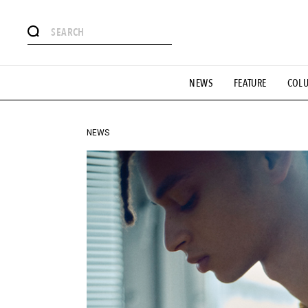
#注目のタグ
NEWS
FEATURE
COL
#SHOPPING ADDICT
#憧れの逸品
#ESSENTIAL DESIG
#GH 銘品の所以
#フイナムのYouTube
#Commune H
#SPORTS
#HANDSOME HANDBOOK
NEWS