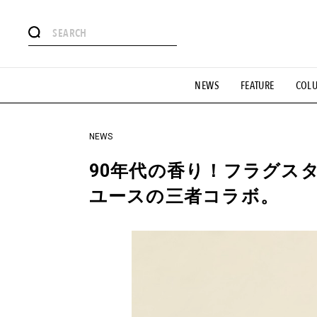
#注目のタグ
NEWS
FEATURE
COL
#SHOPPING ADDICT
#憧れの逸品
#ESSENTIAL DESIG
#GH 銘品の所以
#フイナムのYouTube
#Commune H
#SPORTS
#HANDSOME HANDBOOK
NEWS
90年代の香り！フラグス
ユースの三者コラボ。