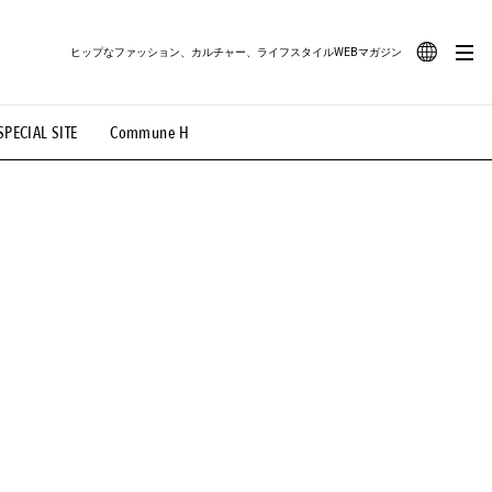
ヒップなファッション、カルチャー、ライフスタイルWEBマガジン
JA
SPECIAL SITE
Commune H
#路地裏てぃーん。
#MONTHLY JOURNAL
EN
OVIE
#LIFESTYLE
#SNEAKER
#OUTDOOR