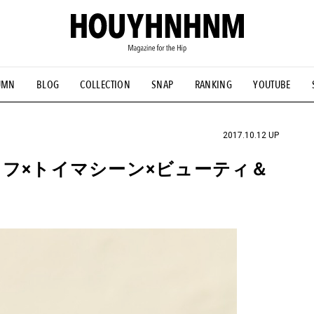
UMN
BLOG
COLLECTION
SNAP
RANKING
YOUTUBE
NS
#古着サミット
#NEW VINTAGE
#マイナーグッド図鑑
#FOCUS IT
#AH.H
#ととけん
#FASHION
#MUSIC
#M
2017.10.12 UP
タフ×トイマシーン×ビューティ＆