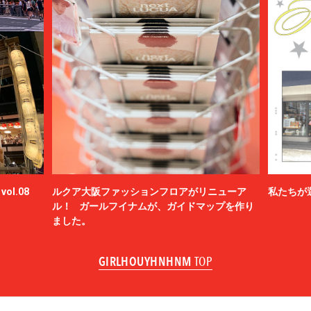
ol.08
ルクア大阪ファッションフロアがリニューア
私たちが
ル！ ガールフイナムが、ガイドマップを作り
ました。
GIRLHOUYHNHNM
TOP