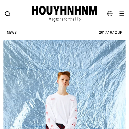
NEWS
FEATURE
BLOG
SNAP
Commune H
ヒップなファッション、カルチャー、ライフスタイルWEBマガジン
JA
NEWS
2017.10.12 UP
EN
#注目のタグ
#SHOPPING ADDICT
#憧れの逸品
#ESSENTIAL DESIGNS
#古着サミット
#NEW VINTAGE
#マイナーグッド図鑑
#路地裏てぃーん。
#MONTHLY JOURNAL
#GH 銘品の所以
#フイナムのYouTube
#Commune H
#FOCUS IT
#AH.H
#ととけん
#FASHION
#MUSIC
#MOVIE