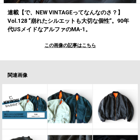
#LIFESTYLE
#SNEAKER
#OUTDOOR
#SPORTS
#HANDSOME HANDBOOK
連載【で、NEW VINTAGEってなんなのさ？】
Vol.128 “崩れたシルエットも大切な個性”。90年
代USメイドなアルファのMA-1。
この画像の記事はこちら
関連画像