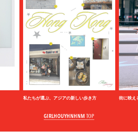
私たちが選ぶ、アジアの新しい歩き方
街に映え
GIRLHOUYHNHNM
TOP