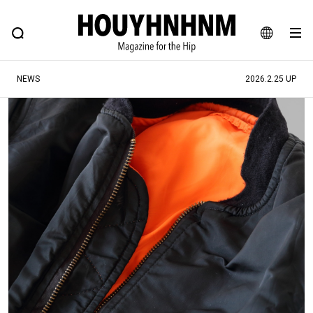
NEWS
FEATURE
BLOG
SNAP
Commune H
ヒップなファッション、カルチャー、ライフスタイルWEBマガジン
JA
NEWS
2026.2.25 UP
EN
#注目のタグ
#SHOPPING ADDICT
#憧れの逸品
#ESSENTIAL DESIGNS
#古着サミット
#NEW VINTAGE
#マイナーグッド図鑑
#路地裏てぃーん。
#MONTHLY JOURNAL
#GH 銘品の所以
#フイナムのYouTube
#Commune H
#FOCUS IT
#AH.H
#ととけん
#FASHION
#MUSIC
#MOVIE