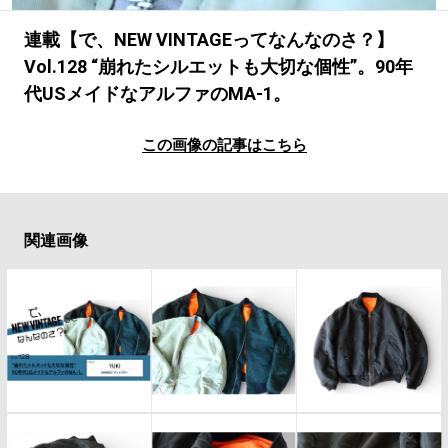
#LIFESTYLE
#SNEAKER
#OUTDOOR
#SPORTS
#HANDSOME HANDBOOK
連載【で、NEW VINTAGEってなんなのさ？】
Vol.128 “崩れたシルエットも大切な個性”。90年
代USメイドなアルファのMA-1。
この画像の記事はこちら
関連画像