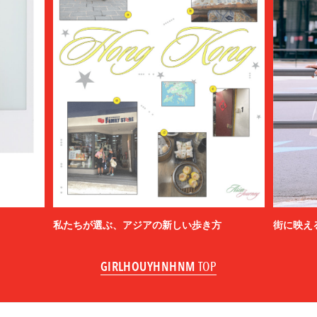
私たちが選ぶ、アジアの新しい歩き方
街に映え
GIRLHOUYHNHNM
TOP