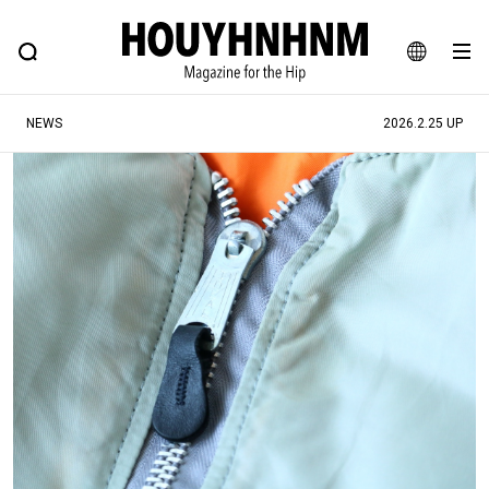
NEWS
FEATURE
BLOG
SNAP
Commune H
ヒップなファッション、カルチャー、ライフスタイルWEBマガジン
JA
NEWS
2026.2.25 UP
EN
#注目のタグ
#SHOPPING ADDICT
#憧れの逸品
#ESSENTIAL DESIGNS
#古着サミット
#NEW VINTAGE
#マイナーグッド図鑑
#路地裏てぃーん。
#MONTHLY JOURNAL
#GH 銘品の所以
#フイナムのYouTube
#Commune H
#FOCUS IT
#AH.H
#ととけん
#FASHION
#MUSIC
#MOVIE