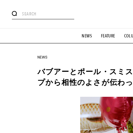
#注目のタグ
NEWS
FEATURE
COL
#SHOPPING ADDICT
#憧れの逸品
#ESSENTIAL DESIG
#GH 銘品の所以
#フイナムのYouTube
#Commune H
#SPORTS
#HANDSOME HANDBOOK
NEWS
バブアーとポール・スミ
プから相性のよさが伝わ