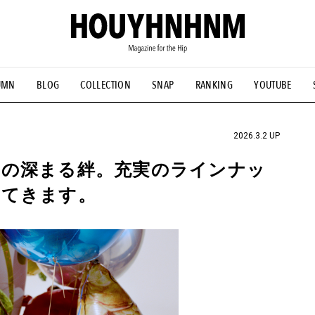
UMN
BLOG
COLLECTION
SNAP
RANKING
YOUTUBE
NS
#古着サミット
#NEW VINTAGE
#マイナーグッド図鑑
#FOCUS IT
#AH.H
#ととけん
#FASHION
#MUSIC
#M
2026.3.2 UP
スの深まる絆。充実のラインナッ
ってきます。