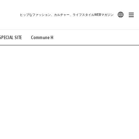
ヒップなファッション、カルチャー、ライフスタイルWEBマガジン
JA
SPECIAL SITE
Commune H
#路地裏てぃーん。
#MONTHLY JOURNAL
EN
OVIE
#LIFESTYLE
#SNEAKER
#OUTDOOR