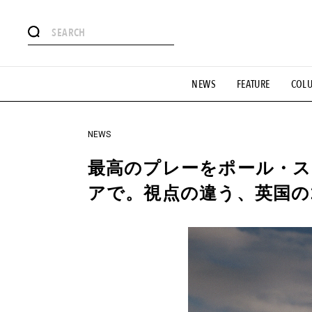
#注目のタグ
NEWS
FEATURE
COL
#SHOPPING ADDICT
#憧れの逸品
#ESSENTIAL DESIG
#GH 銘品の所以
#フイナムのYouTube
#Commune H
#SPORTS
#HANDSOME HANDBOOK
NEWS
最高のプレーをポール・ス
アで。視点の違う、英国の