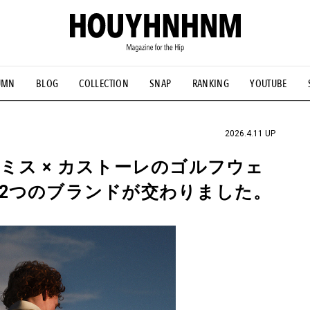
UMN
BLOG
COLLECTION
SNAP
RANKING
YOUTUBE
NS
#古着サミット
#NEW VINTAGE
#マイナーグッド図鑑
#FOCUS IT
#AH.H
#ととけん
#FASHION
#MUSIC
#M
2026.4.11 UP
ミス × カストーレのゴルフウェ
2つのブランドが交わりました。