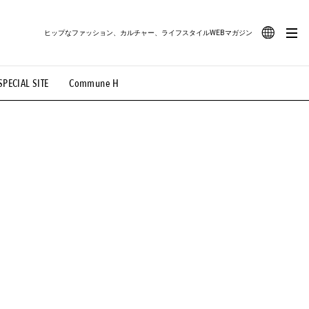
ヒップなファッション、カルチャー、ライフスタイルWEBマガジン
JA
SPECIAL SITE
Commune H
#路地裏てぃーん。
#MONTHLY JOURNAL
EN
OVIE
#LIFESTYLE
#SNEAKER
#OUTDOOR