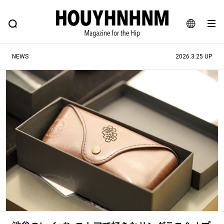
NEWS
FEATURE
BLOG
SNAP
Commune H
ヒップなファッション、カルチャー、ライフスタイルWEBマガジン
JA
NEWS
2026.3.25 UP
EN
#注目のタグ
#SHOPPING ADDICT
#憧れの逸品
#ESSENTIAL DESIGNS
#古着サミット
#NEW VINTAGE
#マイナーグッド図鑑
#路地裏てぃーん。
#MONTHLY JOURNAL
#GH 銘品の所以
#フイナムのYouTube
#Commune H
#FOCUS IT
#AH.H
#ととけん
#FASHION
#MUSIC
#MOVIE