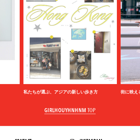
私たちが選ぶ、アジアの新しい歩き方
街に映え
GIRLHOUYHNHNM
TOP