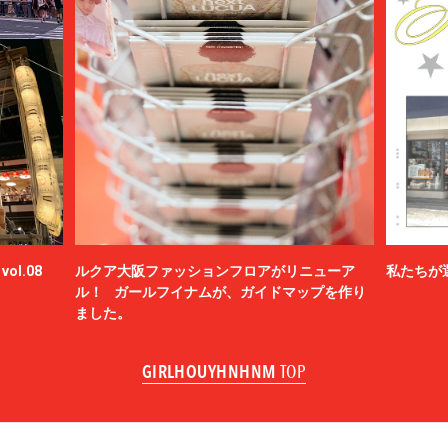
ol.08
ルクア大阪ファッションフロアがリニューア
私たちが
ル！ ガールフイナムが、ガイドマップを作り
ました。
GIRLHOUYHNHNM
TOP