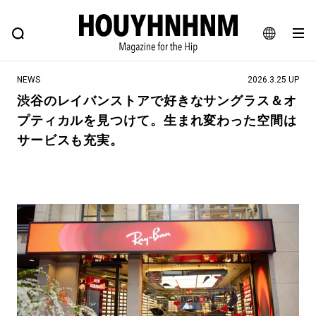
NEWS
FEATURE
BLOG
SNAP
Commune H
ヒップなファッション、カルチャー、ライフスタイルWEBマガジン
JA
NEWS
2026.3.25 UP
EN
渋谷のレイバンストアで好きなサングラス＆オ
プティカルを見つけて。生まれ変わった空間は
#注目のタグ
サービスも充実。
#SHOPPING ADDICT
#憧れの逸品
#ESSENTIAL DESIGNS
#古着サミット
#NEW VINTAGE
#マイナーグッド図鑑
#路地裏てぃーん。
#MONTHLY JOURNAL
#GH 銘品の所以
#フイナムのYouTube
#Commune H
#FOCUS IT
#AH.H
#ととけん
#FASHION
#MUSIC
#MOVIE