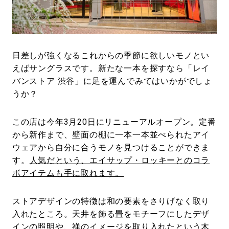
#LIFESTYLE
#SNEAKER
#OUTDOOR
#SPORTS
#HANDSOME HANDBOOK
日差しが強くなるこれからの季節に欲しいモノとい
えばサングラスです。新たな一本を探すなら「レイ
バンストア 渋谷」に足を運んでみてはいかがでしょ
うか？
この店は今年3月20日にリニューアルオープン。定番
から新作まで、壁面の棚に一本一本並べられたアイ
ウェアから自分に合うモノを見つけることができま
す。
人気だという、エイサップ・ロッキーとのコラ
ボアイテムも手に取れます。
ストアデザインの特徴は和の要素をさりげなく取り
入れたところ。天井を飾る畳をモチーフにしたデザ
インの照明や、禅のイメージを取り入れたという木