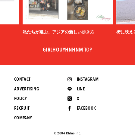
私たちが選ぶ、アジアの新しい歩き方
街に映え
GIRLHOUYHNHNM
TOP
CONTACT
INSTAGRAM
ADVERTISING
LINE
POLICY
X
RECRUIT
FACEBOOK
COMPANY
©️ 2004 Rhino Inc.