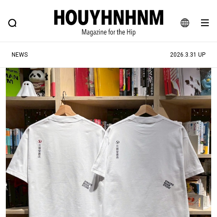
NEWS
FEATURE
BLOG
SNAP
Commune H
ヒップなファッション、カルチャー、ライフスタイルWEBマガジン
JA
NEWS
2026.3.31 UP
EN
#注目のタグ
#SHOPPING ADDICT
#憧れの逸品
#ESSENTIAL DESIGNS
#古着サミット
#NEW VINTAGE
#マイナーグッド図鑑
#路地裏てぃーん。
#MONTHLY JOURNAL
#GH 銘品の所以
#フイナムのYouTube
#Commune H
#FOCUS IT
#AH.H
#ととけん
#FASHION
#MUSIC
#MOVIE