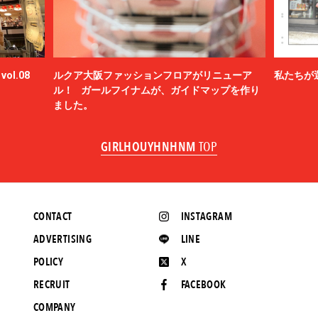
ol.08
ルクア大阪ファッションフロアがリニューア
私たちが
ル！ ガールフイナムが、ガイドマップを作り
ました。
GIRLHOUYHNHNM
TOP
CONTACT
INSTAGRAM
ADVERTISING
LINE
POLICY
X
RECRUIT
FACEBOOK
COMPANY