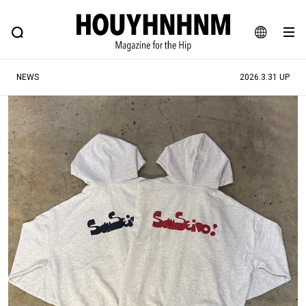
NEWS
FEATURE
BLOG
SNAP
Commune H
ヒップなファッション、カルチャー、ライフスタイルWEBマガジン
JA
NEWS
2026.3.31 UP
EN
#注目のタグ
#SHOPPING ADDICT
#憧れの逸品
#ESSENTIAL DESIGNS
#古着サミット
#NEW VINTAGE
#マイナーグッド図鑑
#路地裏てぃーん。
#MONTHLY JOURNAL
#GH 銘品の所以
#フイナムのYouTube
#Commune H
#FOCUS IT
#AH.H
#ととけん
#FASHION
#MUSIC
#MOVIE