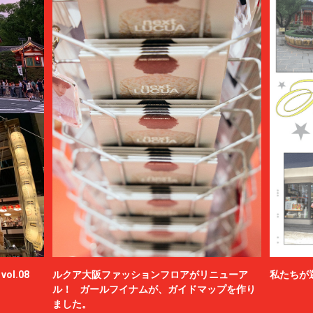
ol.08
ルクア大阪ファッションフロアがリニューア
私たちが
ル！ ガールフイナムが、ガイドマップを作り
ました。