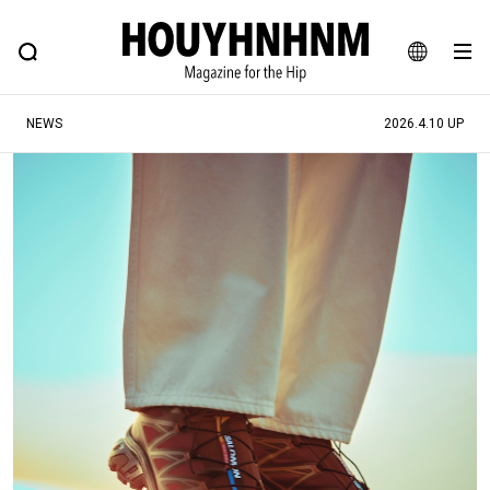
NEWS
FEATURE
BLOG
SNAP
Commune H
ヒップなファッション、カルチャー、ライフスタイルWEBマガジン
JA
NEWS
2026.4.10 UP
EN
#注目のタグ
#SHOPPING ADDICT
#憧れの逸品
#ESSENTIAL DESIGNS
#古着サミット
#NEW VINTAGE
#マイナーグッド図鑑
#路地裏てぃーん。
#MONTHLY JOURNAL
#GH 銘品の所以
#フイナムのYouTube
#Commune H
#FOCUS IT
#AH.H
#ととけん
#FASHION
#MUSIC
#MOVIE