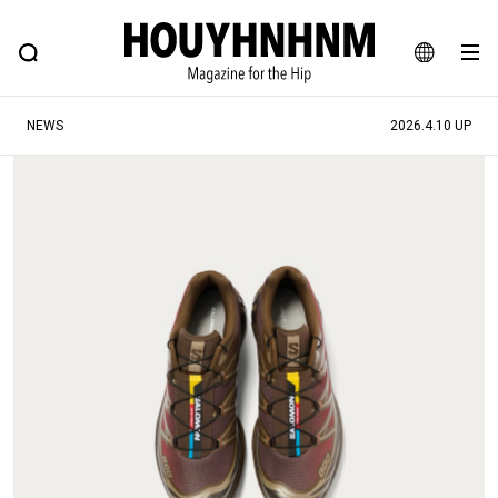
NEWS
FEATURE
BLOG
SNAP
Commune H
ヒップなファッション、カルチャー、ライフスタイルWEBマガジン
JA
NEWS
2026.4.10 UP
EN
#注目のタグ
#SHOPPING ADDICT
#憧れの逸品
#ESSENTIAL DESIGNS
#古着サミット
#NEW VINTAGE
#マイナーグッド図鑑
#路地裏てぃーん。
#MONTHLY JOURNAL
#GH 銘品の所以
#フイナムのYouTube
#Commune H
#FOCUS IT
#AH.H
#ととけん
#FASHION
#MUSIC
#MOVIE