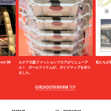
ol.08
ルクア大阪ファッションフロアがリニューア
私たちが
ル！ ガールフイナムが、ガイドマップを作り
ました。
GIRLHOUYHNHNM
TOP