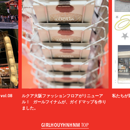
ol.08
ルクア大阪ファッションフロアがリニューア
私たちが
ル！ ガールフイナムが、ガイドマップを作り
ました。
GIRLHOUYHNHNM
TOP