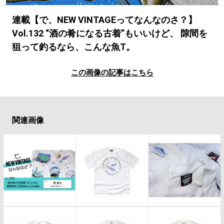
#LIFESTYLE
#SNEAKER
#OUTDOOR
#SPORTS
#HANDSOME HANDBOOK
連載【で、NEW VINTAGEってなんなのさ？】
Vol.132 “酒の肴になる古着”もいいけど、 隙間を
狙って釣るなら、こんな魚T。
この画像の記事はこちら
関連画像