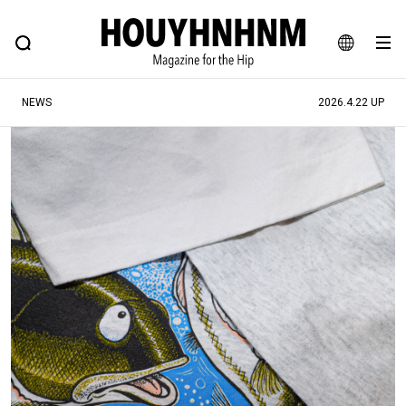
NEWS
FEATURE
BLOG
SNAP
Commune H
ヒップなファッション、カルチャー、ライフスタイルWEBマガジン
JA
NEWS
2026.4.22 UP
EN
#注目のタグ
#SHOPPING ADDICT
#憧れの逸品
#ESSENTIAL DESIGNS
#古着サミット
#NEW VINTAGE
#マイナーグッド図鑑
#路地裏てぃーん。
#MONTHLY JOURNAL
#GH 銘品の所以
#フイナムのYouTube
#Commune H
#FOCUS IT
#AH.H
#ととけん
#FASHION
#MUSIC
#MOVIE