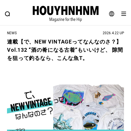
NEWS
FEATURE
BLOG
SNAP
Commune H
ヒップなファッション、カルチャー、ライフスタイルWEBマガジン
JA
NEWS
2026.4.22 UP
EN
連載【で、NEW VINTAGEってなんなのさ？】
Vol.132 “酒の肴になる古着”もいいけど、 隙間
#注目のタグ
を狙って釣るなら、こんな魚T。
#SHOPPING ADDICT
#憧れの逸品
#ESSENTIAL DESIGNS
#古着サミット
#NEW VINTAGE
#マイナーグッド図鑑
#路地裏てぃーん。
#MONTHLY JOURNAL
#GH 銘品の所以
#フイナムのYouTube
#Commune H
#FOCUS IT
#AH.H
#ととけん
#FASHION
#MUSIC
#MOVIE