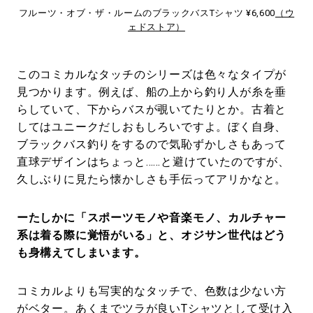
フルーツ・オブ・ザ・ルームのブラックバスTシャツ ¥6,600
（ウ
ェドストア）
このコミカルなタッチのシリーズは色々なタイプが
見つかります。例えば、船の上から釣り人が糸を垂
らしていて、下からバスが覗いてたりとか。古着と
してはユニークだしおもしろいですよ。ぼく自身、
ブラックバス釣りをするので気恥ずかしさもあって
直球デザインはちょっと……と避けていたのですが、
久しぶりに見たら懐かしさも手伝ってアリかなと。
ーたしかに「スポーツモノや音楽モノ、カルチャー
系は着る際に覚悟がいる」と、オジサン世代はどう
も身構えてしまいます。
コミカルよりも写実的なタッチで、色数は少ない方
がベター。あくまでツラが良いTシャツとして受け入