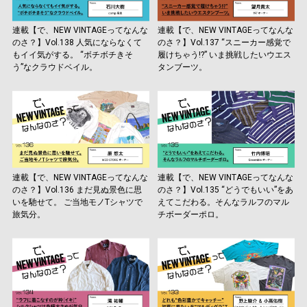
連載【で、NEW VINTAGEってなんな
連載【で、NEW VINTAGEってなんな
のさ？】Vol.138 人気にならなくて
のさ？】Vol.137 “スニーカー感覚で
もイイ気がする。 “ボチボチきそ
履けちゃう!?” いま挑戦したいウエス
う”なクラウドベイル。
タンブーツ。
連載【で、NEW VINTAGEってなんな
連載【で、NEW VINTAGEってなんな
のさ？】Vol.136 まだ見ぬ景色に思
のさ？】Vol.135 “どうでもいい”をあ
いを馳せて。 ご当地モノTシャツで
えてこだわる。そんなラルフのマル
旅気分。
チボーダーポロ。