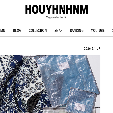
UMN
BLOG
COLLECTION
SNAP
RANKING
YOUTUBE
NS
#古着サミット
#NEW VINTAGE
#マイナーグッド図鑑
#FOCUS IT
#AH.H
#ととけん
#FASHION
#MUSIC
#M
2026.5.1 UP