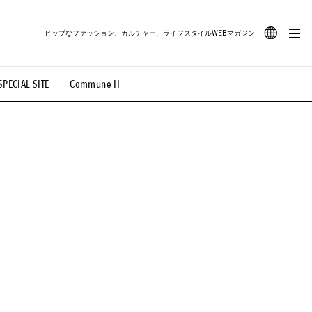
ヒップなファッション、カルチャー、ライフスタイルWEBマガジン
JA
SPECIAL SITE
Commune H
#路地裏てぃーん。
#MONTHLY JOURNAL
EN
OVIE
#LIFESTYLE
#SNEAKER
#OUTDOOR