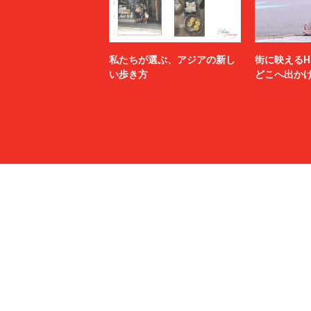
私たちが選ぶ、アジアの新し
街に映えるH
い歩き方
どこへ出か