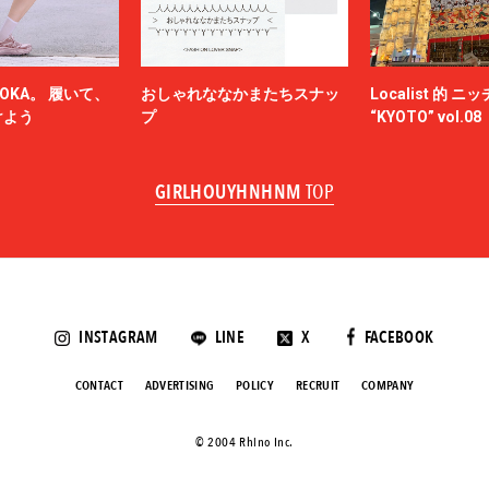
OKA。 履いて、
おしゃれななかまたちスナッ
Localist 的 
けよう
プ
“KYOTO” vol.08
GIRLHOUYHNHNM
TOP
INSTAGRAM
LINE
X
FACEBOOK
CONTACT
ADVERTISING
POLICY
RECRUIT
COMPANY
©️ 2004 Rhino Inc.