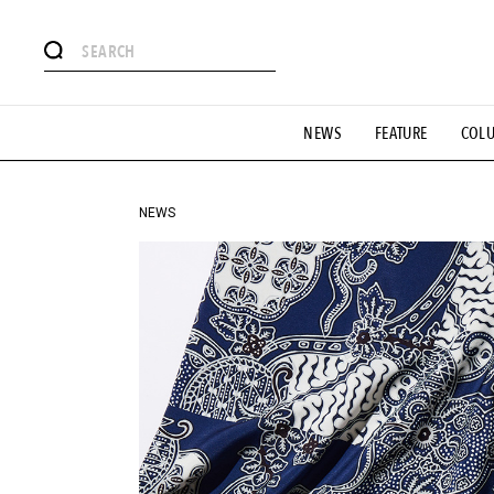
#注目のタグ
NEWS
FEATURE
COL
#SHOPPING ADDICT
#憧れの逸品
#ESSENTIAL DESIG
#GH 銘品の所以
#フイナムのYouTube
#Commune H
#SPORTS
#HANDSOME HANDBOOK
NEWS