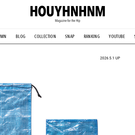
UMN
BLOG
COLLECTION
SNAP
RANKING
YOUTUBE
NS
#古着サミット
#NEW VINTAGE
#マイナーグッド図鑑
#FOCUS IT
#AH.H
#ととけん
#FASHION
#MUSIC
#M
2026.5.1 UP