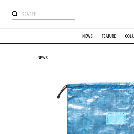
#注目のタグ
NEWS
FEATURE
COL
#SHOPPING ADDICT
#憧れの逸品
#ESSENTIAL DESIG
#GH 銘品の所以
#フイナムのYouTube
#Commune H
#SPORTS
#HANDSOME HANDBOOK
NEWS