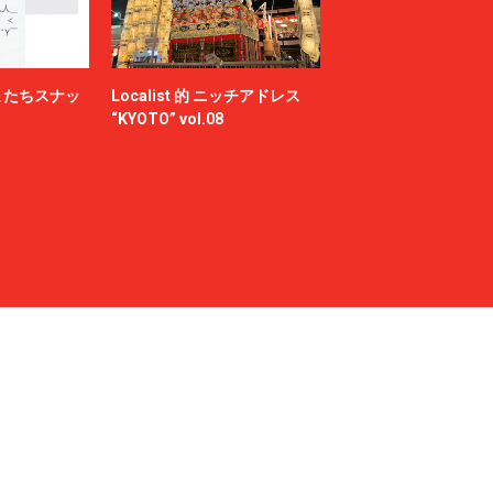
またちスナッ
Localist 的 ニッチアドレス
“KYOTO” vol.08