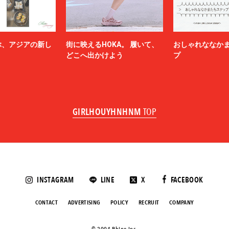
ぶ、アジアの新し
街に映えるHOKA。 履いて、
おしゃれななか
どこへ出かけよう
プ
GIRLHOUYHNHNM
TOP
INSTAGRAM
LINE
X
FACEBOOK
CONTACT
ADVERTISING
POLICY
RECRUIT
COMPANY
©️ 2004 Rhino Inc.