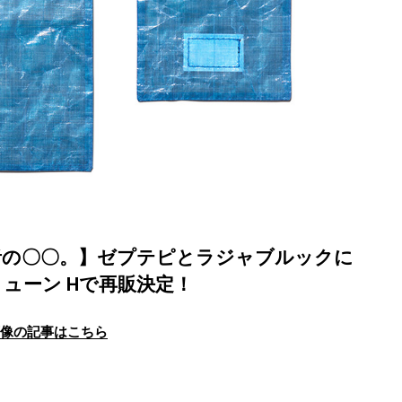
者の〇〇。】ゼプテピとラジャブルックに
ューン Hで再販決定！
画像の記事はこちら