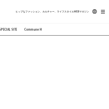
ヒップなファッション、カルチャー、ライフスタイルWEBマガジン
JA
SPECIAL SITE
Commune H
#路地裏てぃーん。
#MONTHLY JOURNAL
EN
OVIE
#LIFESTYLE
#SNEAKER
#OUTDOOR