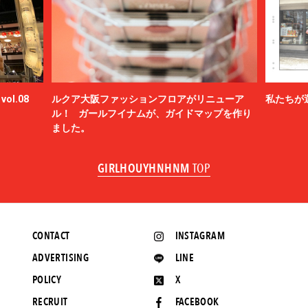
ol.08
ルクア大阪ファッションフロアがリニューア
私たちが
ル！ ガールフイナムが、ガイドマップを作り
ました。
GIRLHOUYHNHNM
TOP
CONTACT
INSTAGRAM
ADVERTISING
LINE
POLICY
X
RECRUIT
FACEBOOK