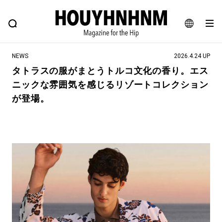
NEWS
FEATURE
BLOG
SNAP
Commune H
ヒップなファッション、カルチャー、ライフスタイルWEBマガジン
JA
NEWS
2026.4.24 UP
EN
タトラスの服がまとうトルコ文化の香り。エス
ニックな雰囲気を感じるリゾートコレクション
#注目のタグ
が登場。
#SHOPPING ADDICT
#憧れの逸品
#ESSENTIAL DESIGNS
#古着サミット
#NEW VINTAGE
#マイナーグッド図鑑
#路地裏てぃーん。
#MONTHLY JOURNAL
#GH 銘品の所以
#フイナムのYouTube
#Commune H
#FOCUS IT
#AH.H
#ととけん
#FASHION
#MUSIC
#MOVIE