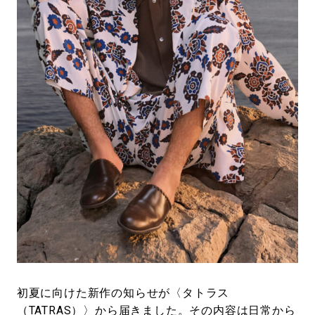
#LIFESTYLE
#SNEAKER
#OUTDOOR
#SPORTS
#HANDSOME HANDBOOK
初夏に向けた新作の知らせが〈タトラス
（TATRAS）〉から届きました。その内容は日常から