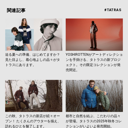
関連記事
#TATRAS
迫る夏への準備、はじめてますか？
YOSHIROTTENがアートディレクショ
見た目よし、着心地よしの品々がタ
ンを手掛ける、タトラスの新プロジ
トラスにあります。
ェクト。その限定コレクションが発
売間近。
この秋、タトラスの新店が続々オー
都市と自然を結ぶ、こだわりの品々
プン！ たくさんのアウターを揃え、
が登場。タトラスの2025年秋冬コレ
訪れるひとを魅了します。
クションがいよいよ発売開始。