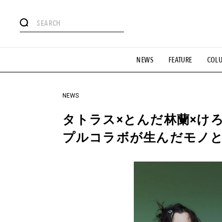
#注目のタグ
NEWS
FEATURE
COL
#SHOPPING ADDICT
#憧れの逸品
#ESSENTIAL DESIG
#GH 銘品の所以
#フイナムのYouTube
#Commune H
#SPORTS
#HANDSOME HANDBOOK
NEWS
タトラス×とんだ林蘭×け
プルコラボが生んだモノ