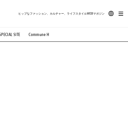
ヒップなファッション、カルチャー、ライフスタイルWEBマガジン
JA
SPECIAL SITE
Commune H
#路地裏てぃーん。
#MONTHLY JOURNAL
EN
OVIE
#LIFESTYLE
#SNEAKER
#OUTDOOR