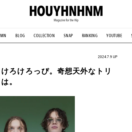
UMN
BLOG
COLLECTION
SNAP
RANKING
YOUTUBE
NS
#古着サミット
#NEW VINTAGE
#マイナーグッド図鑑
#FOCUS IT
#AH.H
#ととけん
#FASHION
#MUSIC
#M
2024.7.9 UP
ろけろけろっぴ。奇想天外なトリ
とは。