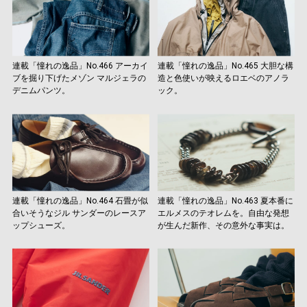
連載「憧れの逸品」No.466 アーカイ
連載「憧れの逸品」No.465 大胆な構
ブを掘り下げたメゾン マルジェラの
造と色使いが映えるロエベのアノラ
デニムパンツ。
ック。
連載「憧れの逸品」No.464 石畳が似
連載「憧れの逸品」No.463 夏本番に
合いそうなジル サンダーのレースア
エルメスのテオレムを。自由な発想
ップシューズ。
が生んだ新作、その意外な事実は。