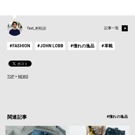
記事一覧
Text_村松諒
#FASHION
#JOHN LOBB
#憧れの逸品
#革靴
TOP
>
NEWS
関連記事
#憧れの逸品