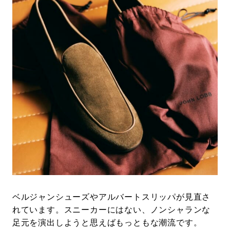
#LIFESTYLE
#SNEAKER
#OUTDOOR
#SPORTS
#HANDSOME HANDBOOK
ベルジャンシューズやアルバートスリッパが見直さ
れています。スニーカーにはない、ノンシャランな
足元を演出しようと思えばもっともな潮流です。