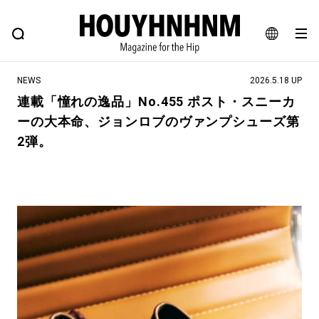
NEWS
FEATURE
BLOG
SNAP
Commune H
ヒップなファッション、カルチャー、ライフスタイルWEBマガジン
JA
NEWS
2026.5.18 UP
EN
連載「憧れの逸品」No.455 ポスト・スニーカ
ーの大本命、ジョンロブのヴァンプシューズ第
#注目のタグ
2弾。
#SHOPPING ADDICT
#憧れの逸品
#ESSENTIAL DESIGNS
#古着サミット
#NEW VINTAGE
#マイナーグッド図鑑
#路地裏てぃーん。
#MONTHLY JOURNAL
#GH 銘品の所以
#フイナムのYouTube
#Commune H
#FOCUS IT
#AH.H
#ととけん
#FASHION
#MUSIC
#MOVIE